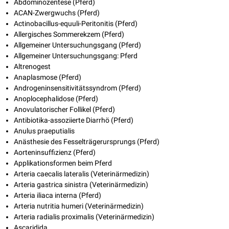
Abdominozentese (Pferd)
ACAN-Zwergwuchs (Pferd)
Actinobacillus-equuli-Peritonitis (Pferd)
Allergisches Sommerekzem (Pferd)
Allgemeiner Untersuchungsgang (Pferd)
Allgemeiner Untersuchungsgang: Pferd
Altrenogest
Anaplasmose (Pferd)
Androgeninsensitivitätssyndrom (Pferd)
Anoplocephalidose (Pferd)
Anovulatorischer Follikel (Pferd)
Antibiotika-assoziierte Diarrhö (Pferd)
Anulus praeputialis
Anästhesie des Fesselträgerursprungs (Pferd)
Aorteninsuffizienz (Pferd)
Applikationsformen beim Pferd
Arteria caecalis lateralis (Veterinärmedizin)
Arteria gastrica sinistra (Veterinärmedizin)
Arteria iliaca interna (Pferd)
Arteria nutritia humeri (Veterinärmedizin)
Arteria radialis proximalis (Veterinärmedizin)
Ascaridida