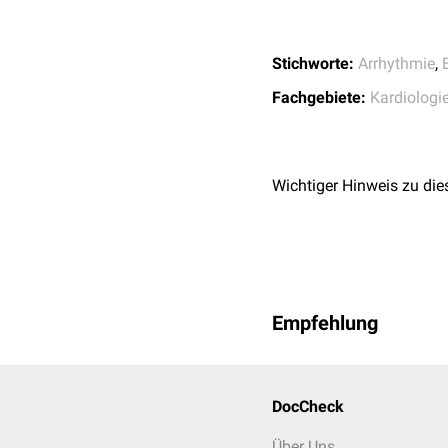
Tachyarrhythmie:
Stichworte:
Arrhythmie
,
Fachgebiete:
Kardiologi
Ventrikuläre Arrythmie:
Erregungsleitungsstöru
Wichtiger Hinweis zu die
Empfehlung
DocCheck
Über Uns