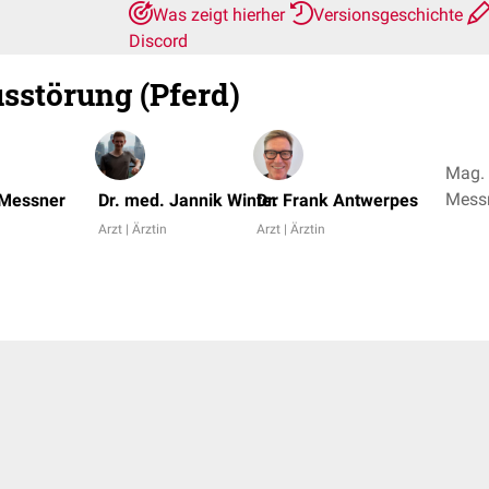
Was zeigt hierher
Versionsgeschichte
Discord
störung (Pferd)
Mag. 
Messn
 Messner
Dr. med. Jannik Winter
Dr. Frank Antwerpes
Arzt | Ärztin
Arzt | Ärztin