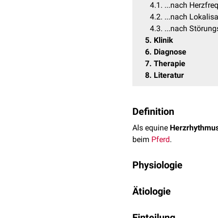
4.1
...nach Herzfre
4.2
...nach Lokalis
4.3
...nach Störun
5
Klinik
6
Diagnose
7
Therapie
8
Literatur
Definition
Als equine
Herzrhythmu
beim
Pferd
.
Physiologie
Das Herz ist als
autono
Ätiologie
ausgestattet. Dieses Sy
(Nodus atrioventriculari
Die Auslöser von Herzrh
gebildet. Bei diesen Sys
Einteilung