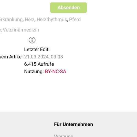
Supraventrikuläre Tachykardie
Supraventrikuläre Extrasystole
Ventrikuläre Extrasystole
Absenden
Vorhofflimmern
Supraventrikuläre Tachykardie
Ventrikuläre Tachykardie
Ventrikuläre Extrasystole
Vorhofflimmern
Erkrankung
,
Herz
,
Herzrhythmus
,
Pferd
Kammerflimmern
Ventrikuläre Tachykardie
e
,
Veterinärmedizin
Kammerflimmern
Ventrikuläre Extrasystole
AV-Block 1. Grades
Ventrikuläre Tachykardie
AV-Block 2. Grades
Kammerflimmern
Letzter Edit:
Fortgeschrittener AV-Block 2. Grades
ng:
sem Artikel
21.03.2024, 09:08
AV-Block 3. Grades
6.415 Aufrufe
Sinuatrialer Block
Nutzung:
BY-NC-SA
Für Unternehmen
Werbung