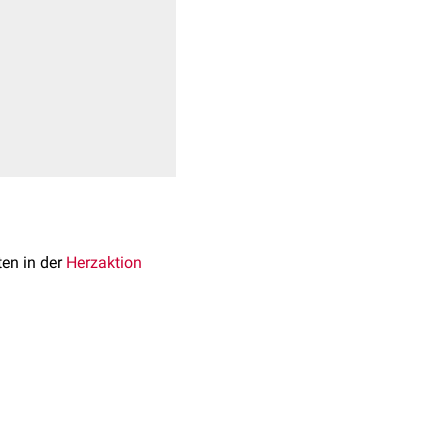
en in der
Herzaktion
gsleitungssystem
em
Atrioventrikularknoten
en
Purkinje-Fasern
erden sowohl durch