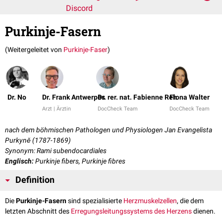
Discord
Purkinje-Fasern
(Weitergeleitet von
Purkinje-Faser
)
Dr. No
Dr. Frank Antwerpes
Dr. rer. nat. Fabienne Reh
Fiona Walter
Arzt | Ärztin
DocCheck Team
DocCheck Team
nach dem böhmischen Pathologen und Physiologen Jan Evangelista
Purkyně (1787-1869)
Synonym: Rami subendocardiales
Englisch:
Purkinje fibers, Purkinje fibres
Definition
Die
Purkinje-Fasern
sind spezialisierte
Herzmuskelzellen
, die dem
letzten Abschnitt des
Erregungsleitungssystems des Herzens
dienen.