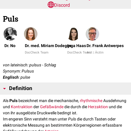
Discord
Puls
Dr. No
Dr. med. Miriam Dodegge
Inga Haas
Dr. Frank Antwerpes
DocCheck Team
DocCheck Team
Arzt | Ärztin
von lateinisch: pulsus - Schlag
Synonym: Pulsus
Englisch
: pulse
Definition
Als
Puls
bezeichnet man die mechanische,
rhythmische
Ausdehnung
und
Kontraktion
der
Gefäßwände
die durch die
Herzaktion
und die
von ihr ausgelöste Druckwelle bedingt ist.
Im engeren Sinn versteht man unter
Puls
die durch Tasten oder
elektronische Messung an bestimmten Körperregionen erfassbare