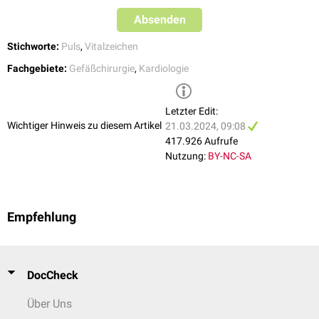
Der Puls läßt sich klinisch beurteilen nach:
Absenden
Pulsfrequenz
: Die Anzahl der Pulsschläge pro Minute
Pulsrhythmus
: Die zeitliche Abfolge der Pulsschläge
Stichworte:
Puls
,
Vitalzeichen
Pulsqualität
: Die Art des Pulsschlags (weich, hart), die erfühlt wird.
Fachgebiete:
Gefäßchirurgie
,
Kardiologie
Lässt sich kein Puls tasten, spricht man von einem
Pulsverlust
, dem
wichtigsten klinischen Zeichen eines
Kreislaufstillstandes
. Ein
Pulsdefizit
entsteht durch hämodynamisch wirkungslose Kontraktionen des
Letzter Edit:
Herzmuskels.
Wichtiger Hinweis zu diesem Artikel
21.03.2024, 09:08
417.926 Aufrufe
Orte für die Pulsmessung
Nutzung:
BY-NC-SA
Ort
Arterie
Name
Schläfe
Arteria temporalis
Schläfenpuls
Empfehlung
Arteria carotis
Carotispuls
Hals
Arteria subclavia
Subclaviapuls
DocCheck
Achselhöhle
Arteria axillaris
Axillarispuls
Über Uns