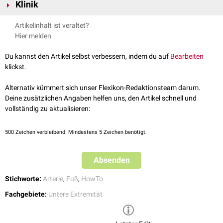
tastbar ist.
Klinik
gekreuzt wird, verzweigt sie sich in folgende Äste:
Arteria tarsalis lateralis
(
anastomosiert
u.a. mit der
Arteria arcuata
)
Die Arteria dorsalis pedis dient bei der Überprüfung des
Gefäßstatus
der
Artikelinhalt ist veraltet?
Arteria tarsalis medialis
unteren
Extremität
als Referenzgefäß. Sie lässt sich in ihrem Verlauf auf
Hier melden
Arteria arcuata
(aus ihr entspringen die Arteriae metatarseae
dem Fußrücken ertasten.
dorsales II-IV)
Du kannst den Artikel selbst verbessern, indem du auf
Bearbeiten
Arteria metatarsea dorsalis I
klickst.
Arteria plantaris profunda
Alternativ kümmert sich unser Flexikon-Redaktionsteam darum.
Deine zusätzlichen Angaben helfen uns, den Artikel schnell und
vollständig zu aktualisieren:
500
Zeichen verbleibend. Mindestens 5 Zeichen benötigt.
Absenden
Stichworte:
Arterie
,
Fuß
,
HowTo
Körperliche Untersuchung: Pulsstatus
Fachgebiete:
Untere Extremität