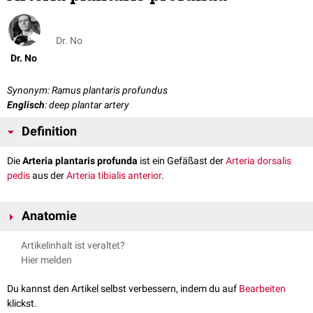
Dr. No
Dr. No
Synonym: Ramus plantaris profundus
Englisch
: deep plantar artery
Definition
Die
Arteria plantaris profunda
ist ein Gefäßast der
Arteria dorsalis
pedis
aus der
Arteria tibialis anterior
.
Anatomie
Die Arteria plantaris profunda bildet zusammen mit der
Arteria plantaris
Artikelinhalt ist veraltet?
lateralis
an der Fußsohle einen arteriellen Gefäßbogen, den
Arcus
Hier melden
plantaris profundus
.
Du kannst den Artikel selbst verbessern, indem du auf
Bearbeiten
klickst.