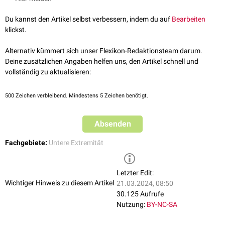
Aus dem Arcus plantaris profundus entspringen vier
Arteriae
siehe auch
:
Arcus plantaris superficialis
metatarseae plantares
, aus denen die
Arteriae digitales plantares
Du kannst den Artikel selbst verbessern, indem du auf
Bearbeiten
propriae
zur Versorgung der
Zehen
hervorgehen.
klickst.
Alternativ kümmert sich unser Flexikon-Redaktionsteam darum.
Deine zusätzlichen Angaben helfen uns, den Artikel schnell und
vollständig zu aktualisieren:
500
Zeichen verbleibend. Mindestens 5 Zeichen benötigt.
Absenden
Fachgebiete:
Untere Extremität
Letzter Edit:
Wichtiger Hinweis zu diesem Artikel
21.03.2024, 08:50
30.125 Aufrufe
Nutzung:
BY-NC-SA