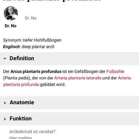
Dr. No
Dr. No
Synonym: tiefer Hohlfußbogen
Englisch
: deep plantar arch
Definition
Der
Arcus plantaris profundus
ist ein Gefäßbogen der
Fußsohle
(Planta pedis), der von der
Arteria plantaris lateralis
und der
Arteria
plantaris profunda
gebildet wird.
Anatomie
Die bogenförmig verlaufende
Gefäßanastomose
reicht vom
Os
Funktion
metatarsale
V bis zum Os metatarsale I und versorgt das Gewebe der
Fußsohle. Sie wird vom
Musculus flexor digitorum brevis
und der
Der Arcus plantaris profundus ist für die arterielle Versorgung des
Artikelinhalt ist veraltet?
Plantaraponeurose
bedeckt.
Vorfußes
verantwortlich.
Hier melden