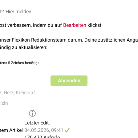
h die Therapiemaßnahmen bei einem Kreislaufstillstand in 2 Gru
on
LS)
et?
olzer: Herz-Kreislauf-Stillstand Medizinische Therapie 2007/2
Hier melden
rt
(ALS)
lbst verbessern, indem du auf
Spannungspneumothorax
Bearbeiten
klickst.
 unser Flexikon-Redaktionsteam darum. Deine zusätzlichen Anga
ia radialis
ändig zu aktualisieren:
on
tens 5 Zeichen benötigt.
Absenden
z
,
Herz
,
Kreislauf
n
izin
nes
Schocks
Letzter Edit:
sem Artikel
04.05.2026, 09:41
170.470 Aufrufe