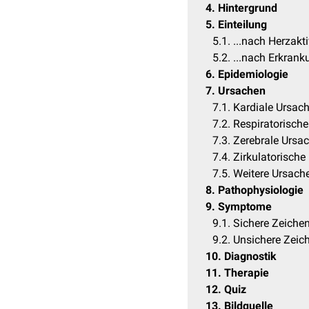
4
Hintergrund
5
Einteilung
5.1
...nach Herzakti
5.2
...nach Erkrank
6
Epidemiologie
7
Ursachen
7.1
Kardiale Ursac
7.2
Respiratorisch
7.3
Zerebrale Ursa
7.4
Zirkulatorische
7.5
Weitere Ursach
8
Pathophysiologie
9
Symptome
9.1
Sichere Zeiche
9.2
Unsichere Zeic
10
Diagnostik
11
Therapie
12
Quiz
13
Bildquelle