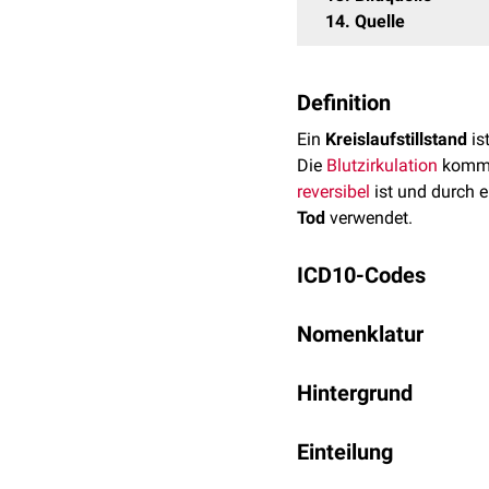
14
Quelle
Definition
Ein
Kreislaufstillstand
is
Die
Blutzirkulation
kommt 
reversibel
ist und durch 
Tod
verwendet.
ICD10-Codes
I46.-: Herzstillstand
Nomenklatur
I46.0: Herzstillstand
I46.1: Plötzlicher Her
Die Begriffe "Kreislaufst
Hintergrund
I46.9: Herzstillstand,
verwendet. Am treffendste
stillsteht, sondern im Ge
Bei einem Kreislaufstill
Einteilung
kritischen Bereich absin
Ein Herzstillstand ohne j
Bereits ein relativ kurz
bei einem
pharmakologi