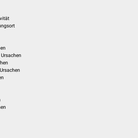
vität
ungsort
hen
e Ursachen
chen
 Ursachen
en
n
hen