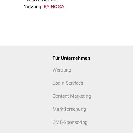
Nutzung:
BY-NC-SA
ermie
offwechsels
Hyperkaliämie
)
ehandelter
Schock
oder respiratorisches Versagen die häufigste
i plötzlich auftretendem Kreislaufstillstand ohne bekannte Grun
Für Unternehmen
amente, Drogen) zu denken.
Werbung
Login Services
Content Marketing
Marktforschung
CME-Sponsoring