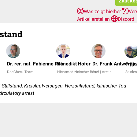
Zitat ko
Was zeigt hierher
Ver
Artikel erstellen
Discord
lstand
Dr. rer. nat. Fabienne Reh
Benedikt Hofer
Dr. Frank Antwerpe
Fritj
DocCheck Team
Nichtmedizinischer Beruf
Arzt | Ärztin
Studen
Stillstand, Kreislaufversagen, Herzstillstand, klinischer Tod
irculatory arrest