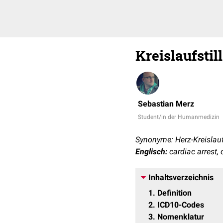
Kreislaufstil
Sebastian Merz
Student/in der Humanmedizin
Synonyme: Herz-Kreislauf-
Englisch:
cardiac arrest, c
Inhaltsverzeichnis
1
Definition
2
ICD10-Codes
3
Nomenklatur