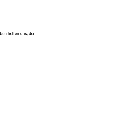
ppen clustern:
008 pp 1646-1652
ben helfen uns, den