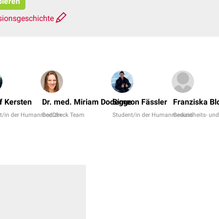
pieren
sionsgeschichte
s
of Kersten
Dr. med. Miriam Dodegge
Simeon Fässler
Franziska B
t/in der Humanmedizin
DocCheck Team
Student/in der Humanmedizin
Gesundheits- und