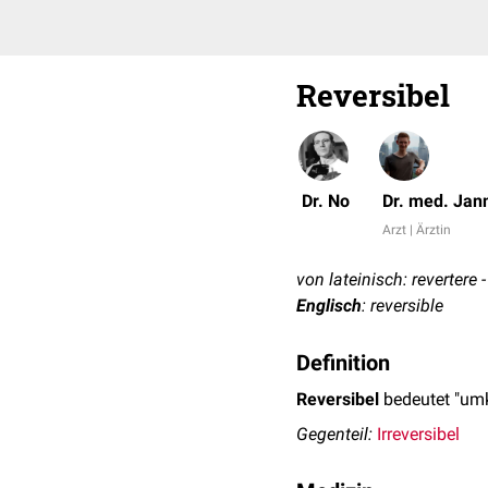
Reversibel
Dr. No
Dr. med. Jan
Arzt | Ärztin
von lateinisch: revertere
Englisch
: reversible
Definition
Reversibel
bedeutet "umk
Gegenteil:
Irreversibel