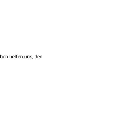
 die als
Restitutio ad
ungen (
Edukt
zu
Produkt
ben helfen uns, den