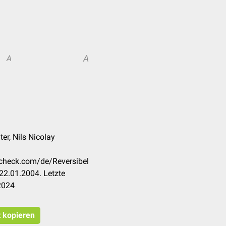
A
A
er, Nils Nicolay
ccheck.com/de/Reversibel
22.01.2004. Letzte
2024
t kopieren