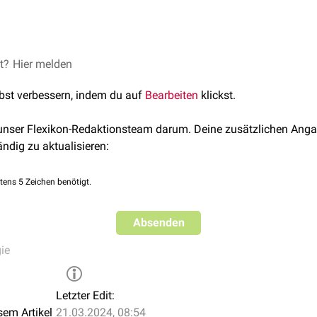
 man mit dem Begriff solche Schäden oder Beeinträchtigungen,
Zeichen abheilen.
et?
aktionen als reversibel, die umkehrbar sind, also in beide Richt
Hier melden
n können.
lbst verbessern, indem du auf
Bearbeiten
klickst.
 unser Flexikon-Redaktionsteam darum. Deine zusätzlichen Anga
ändig zu aktualisieren:
tens 5 Zeichen benötigt.
Absenden
ie
Letzter Edit:
sem Artikel
21.03.2024, 08:54