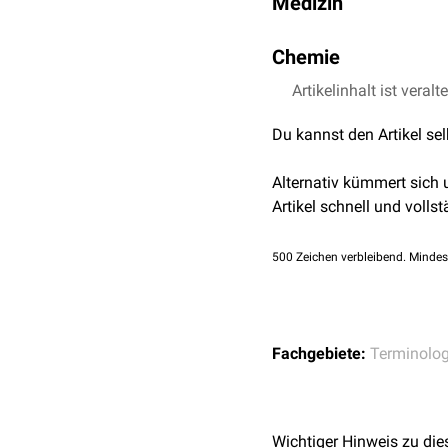
Medizin
In der
Medizin
bezeichnet
Chemie
integrum
ohne bleibende 
Die
Artikelinhalt ist veralt
Chemie
bezeichnet Re
und umgekehrt) ablaufe
Du kannst den Artikel se
Alternativ kümmert sich
Artikel schnell und vollst
500
Zeichen verbleibend. Mindes
Fachgebiete:
Terminolog
Wichtiger Hinweis zu die