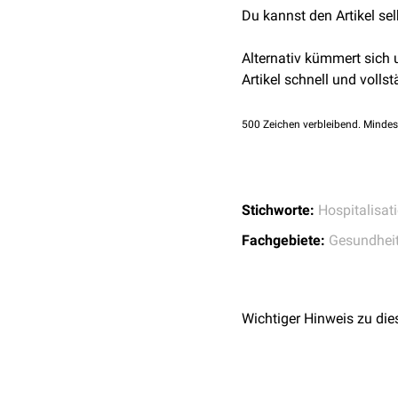
Du kannst den Artikel se
... nach Art der betriebl
Allgemeinkrankenha
Alternativ kümmert sich
Fachkrankenhaus
Artikel schnell und vollst
Sonderkrankenhaus
... nach Art der ärztlic
500
Zeichen verbleibend. Mindes
Anstaltskrankenhaus
Belegkrankenhaus
Stichworte:
Hospitalisat
... nach Fachgebiet
Fachgebiete:
Kinderkrankenhaus
Gesundhei
Orthopädisches Kran
... nach Intensität von 
Wichtiger Hinweis zu die
Akutkrankenhaus
Langzeitkrankenhaus
Krankenhaus für chro