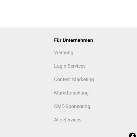
fe
ndversorgung
elversorgung
werpunktversorgung
imalversorgung
Für Unternehmen
gserbringung
Werbung
Login Services
Content Marketing
t
Marktforschung
CME-Sponsoring
m
Alle Services