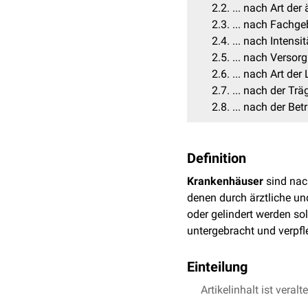
2.2
... nach Art der
2.3
... nach Fachge
2.4
... nach Intens
2.5
... nach Versor
2.6
... nach Art de
2.7
... nach der Trä
2.8
... nach der Be
Definition
Krankenhäuser
sind nac
denen durch ärztliche und
oder gelindert werden so
untergebracht und verpf
Einteilung
Nach § 30 der Gewerbeord
Artikelinhalt ist veralt