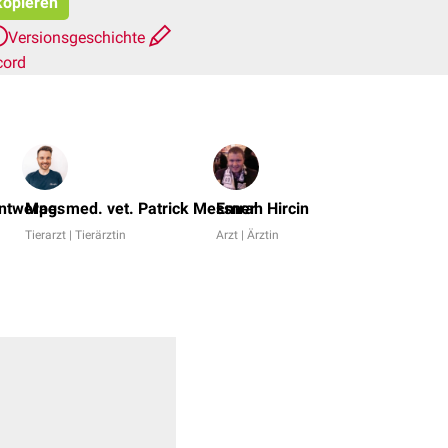
 kopieren
Versionsgeschichte
cord
Dr.
No,
Antwerpes
Mag. med. vet. Patrick Messner
Emrah Hircin
Johannes
Tierarzt | Tierärztin
Arzt | Ärztin
Flöhl
+
7