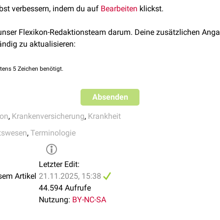
lbst verbessern, indem du auf
Bearbeiten
klickst.
ichen Funktion
us
 unser Flexikon-Redaktionsteam darum. Deine zusätzlichen Anga
ändig zu aktualisieren:
hen Besetzung
tens 5 Zeichen benötigt.
Absenden
ion
,
Krankenversicherung
,
Krankheit
tswesen
,
Terminologie
kenhaus
Letzter Edit:
Behandlung und Pflege
sem Artikel
21.11.2025, 15:38
44.594 Aufrufe
Nutzung:
BY-NC-SA
nisch Kranke