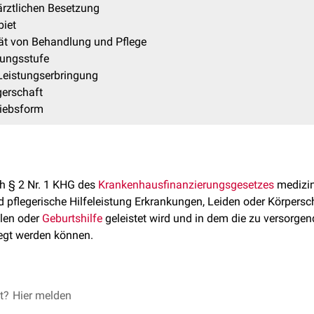
 ärztlichen Besetzung
biet
ität von Behandlung und Pflege
gungsstufe
r Leistungserbringung
gerschaft
triebsform
h § 2 Nr. 1 KHG des
Krankenhausfinanzierungsgesetzes
medizin
 pflegerische Hilfeleistung Erkrankungen, Leiden oder Körpersch
llen oder
Geburtshilfe
geleistet wird und in dem die zu versorge
legt werden können.
nung ergibt sich folgende Einteilung:
et?
Hier melden