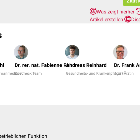
Zitat
Was zeigt hierher
Artikel erstellen
Dis
s
hl
Dr. rer. nat. Fabienne Reh
Andreas Reinhard
Dr. Frank 
Humanmedizin
DocCheck Team
Gesundheits- und Krankenpfleger/in
Arzt | Ärztin
 betrieblichen Funktion