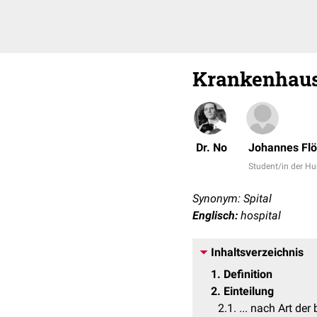
Krankenhau
Dr. No
Johannes Flö
Student/in der 
Synonym: Spital
Englisch:
hospital
Inhaltsverzeichnis
1
Definition
2
Einteilung
2.1
... nach Art der