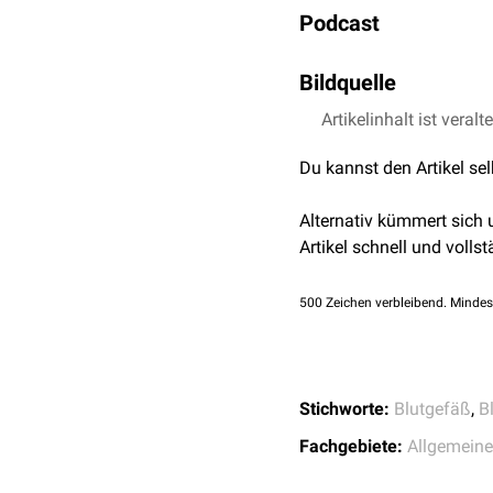
Die Verletzung einer Arter
Muskulatur, die den 
Bindegewebe.
Podcast
größeren Blutverlust nac
haben sie einen ents
Membranae elasticae:
Stehen) sorgen sie s
Arterien können für spez
Fasern, die als Memb
Bildquelle
Arterien vom gemisch
Blutdruckmessung
oder 
elastischen Typ.
Artikelinhalt ist veralt
Bildquelle Podcast: 
Arteriolen
: Kleine Art
Arteriolen bezeichnet.
Du kannst den Artikel se
...nach Morphologie
Alternativ kümmert sich
Nach ihrer Morphologie 
Artikel schnell und vollst
Rankenarterie
(Arteria
500
Zeichen verbleibend. Mindes
Bogenarterie
(Arteria 
...nach Funktion
Endarterie
Stichworte:
Blutgefäß
,
B
Kollateralarterie
Sperrarterie
Fachgebiete:
Allgemein
Arteria nutricia