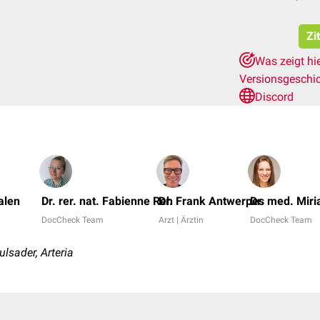
Zi
Was zeigt hi
Versionsgeschi
Discord
alen
Dr. rer. nat. Fabienne Reh
Dr. Frank Antwerpes
Dr. med. Mir
DocCheck Team
Arzt | Ärztin
DocCheck Team
lsader, Arteria