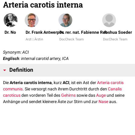
Arteria carotis interna
Dr. No
Dr. Frank Antwerpes
Dr. rer. nat. Fabienne Reh
Joshua Soeder
Arzt | Ärztin
DocCheck Team
DocCheck Team
Synonym: ACI
Englisch
: internal carotid artery, ICA
Definition
Die
Arteria carotis interna
, kurz
ACI
, ist ein Ast der
Arteria carotis
communis
. Sie versorgt nach ihrem Durchtritt durch den
Canalis
caroticus
den vorderen Teil des
Gehirns
sowie das
Auge
und seine
Anhänge und sendet kleinere Äste zur Stirn und zur
Nase
aus.