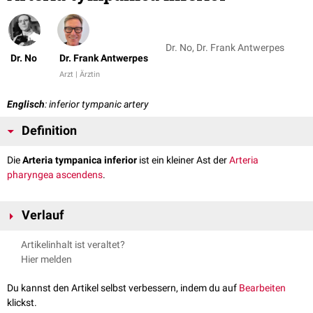
Dr. No, Dr. Frank Antwerpes
Dr. No
Dr. Frank Antwerpes
Arzt | Ärztin
Englisch
: inferior tympanic artery
Definition
Die
Arteria tympanica inferior
ist ein kleiner Ast der
Arteria
pharyngea ascendens
.
Verlauf
Die Arteria tympanica inferior zieht gemeinsam mit dem
Ramus
Artikelinhalt ist veraltet?
tympanicus
des
Nervus glossopharyngeus
durch einen kleinen Kanal in
Hier melden
der Pars petrosa des
Os temporale
, den
Canaliculus tympanicus
. Sie
versorgt die
mediale
Wand des
Cavum tympani
und anastomosiert dort
Du kannst den Artikel selbst verbessern, indem du auf
Bearbeiten
mit ihren Nachbargefäßen.
klickst.