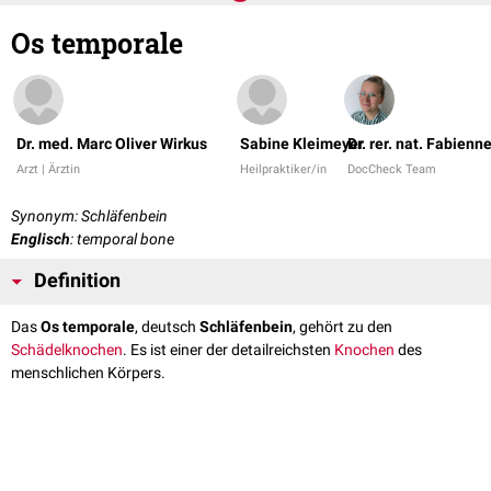
Os temporale
Dr. med. Marc Oliver Wirkus
Sabine Kleimeyer
Dr. rer. nat. Fabienn
Arzt | Ärztin
Heilpraktiker/in
DocCheck Team
Synonym: Schläfenbein
Englisch
: temporal bone
Definition
Das
Os temporale
, deutsch
Schläfenbein
, gehört zu den
Schädelknochen
. Es ist einer der detailreichsten
Knochen
des
menschlichen Körpers.