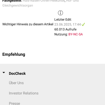
Fachgebiete:
Hals-Nasen-Ohren-Heilkunde
,
Hör- und
Gleichgewichtsorgan
Letzter Edit:
Wichtiger Hinweis zu diesem Artikel
23.06.2025, 17:44
60.013 Aufrufe
Nutzung:
BY-NC-SA
1) Schemazeichnung 2) Transversalschnitt des Mittelohrs
Empfehlung
DocCheck
Über Uns
Investor Relations
Presse