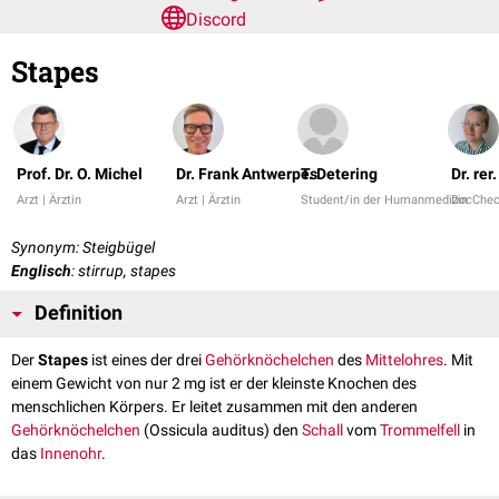
Discord
Stapes
Prof. Dr. O. Michel
Dr. Frank Antwerpes
T. Detering
Dr. re
Arzt | Ärztin
Arzt | Ärztin
Student/in der Humanmedizin
DocChe
Synonym: Steigbügel
Englisch
: stirrup, stapes
Definition
Der
Stapes
ist eines der drei
Gehörknöchelchen
des
Mittelohres
. Mit
einem Gewicht von nur 2 mg ist er der kleinste Knochen des
menschlichen Körpers. Er leitet zusammen mit den anderen
Gehörknöchelchen
(Ossicula auditus) den
Schall
vom
Trommelfell
in
das
Innenohr
.