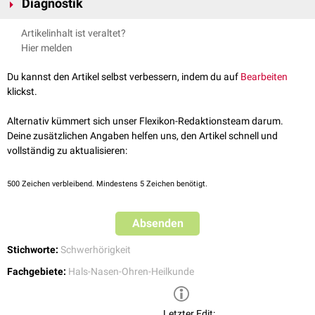
Ohrenschmalz
Diagnostik
leiser wahrgenommen. Alltagsgeräusche erscheinen gedämpft,
Felsenbeinfraktur
Gespräche können nur mit Anstrengung verfolgt werden. Der Patient
Tonschwellenaudiogramm
Mittelohrerguss
Artikelinhalt ist veraltet?
beschreibt das Gefühl, "durch Watte zu hören".
Tympanogramm
Otitis media
Hier melden
Trommelfellverletzung
Du kannst den Artikel selbst verbessern, indem du auf
Bearbeiten
klickst.
Alternativ kümmert sich unser Flexikon-Redaktionsteam darum.
Deine zusätzlichen Angaben helfen uns, den Artikel schnell und
vollständig zu aktualisieren:
500
Zeichen verbleibend. Mindestens 5 Zeichen benötigt.
Absenden
Stichworte:
Schwerhörigkeit
Fachgebiete:
Hals-Nasen-Ohren-Heilkunde
Letzter Edit: