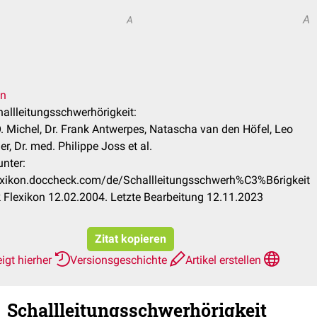
A
A
en
hallleitungsschwerhörigkeit:
 O. Michel, Dr. Frank Antwerpes, Natascha van den Höfel, Leo
, Dr. med. Philippe Joss et al.
unter:
lexikon.doccheck.com/de/Schallleitungsschwerh%C3%B6rigkeit
Flexikon 12.02.2004. Letzte Bearbeitung 12.11.2023
Zitat kopieren
igt hierher
Versionsgeschichte
Artikel erstellen
Schallleitungsschwerhörigkeit