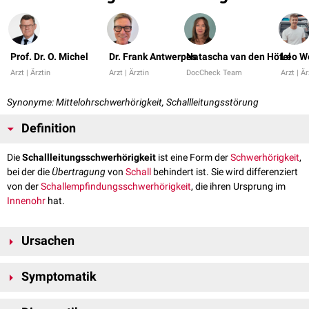
Prof. Dr. O. Michel
Dr. Frank Antwerpes
Natascha van den Höfel
Leo W
Arzt | Ärztin
Arzt | Ärztin
DocCheck Team
Arzt | Är
Synonyme: Mittelohrschwerhörigkeit, Schallleitungsstörung
Definition
Die
Schallleitungsschwerhörigkeit
ist eine Form der
Schwerhörigkeit
,
bei der die
Übertragung
von
Schall
behindert ist. Sie wird differenziert
von der
Schallempfindungsschwerhörigkeit
, die ihren Ursprung im
Innenohr
hat.
Ursachen
Eine Schalleitungsschwerhörigkeit hat ihre Ursache im
Mittelohr
oder im
Symptomatik
äußeren
Gehörgang
. Ursachen können u.a. sein:
Otosklerose
Das gesamte Tonspektrum wird bei einer Schallleitungsschwerhörigkeit