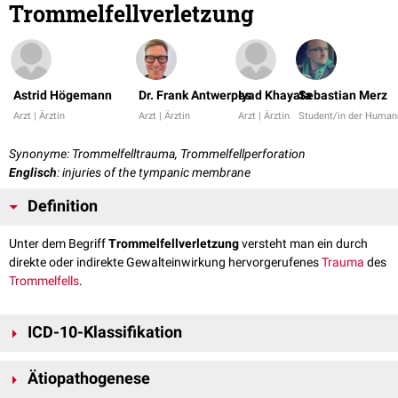
Trommelfellverletzung
Astrid Högemann
Dr. Frank Antwerpes
Iyad Khayata
Sebastian Merz
Arzt | Ärztin
Arzt | Ärztin
Arzt | Ärztin
Student/in der Human
Synonyme: Trommelfelltrauma, Trommelfellperforation
Englisch
: injuries of the tympanic membrane
Definition
Unter dem Begriff
Trommelfellverletzung
versteht man ein durch
direkte oder indirekte Gewalteinwirkung hervorgerufenes
Trauma
des
Trommelfells
.
ICD-10-Klassifikation
H72.-: Trommelfellperforation, exkl. nach Entzündung oder
Ätiopathogenese
persistierend-posttraumatisch