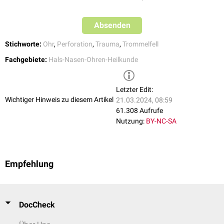
Absenden
Stichworte:
Ohr
,
Perforation
,
Trauma
,
Trommelfell
Fachgebiete:
Hals-Nasen-Ohren-Heilkunde
Bei den Untersuchungen nach
Rinne
und
Weber
sowie im
Audiogramm
zeigt sich eine
Schallleitungsschwerhörigkeit
. Bei einer
Innenohrbeteiligung zeigen sich zusätzlich ein
Nystagmus
sowie eine
Letzter Edit:
Schallempfindungsschwerhörigkeit
.
Wichtiger Hinweis zu diesem Artikel
21.03.2024, 08:59
61.308 Aufrufe
Nutzung:
BY-NC-SA
Empfehlung
DocCheck