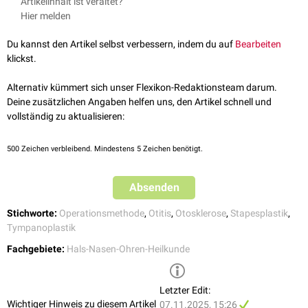
wenn möglich, die Verbesserung einer Schallleitungshörstörung
Artikelinhalt ist veraltet?
die
Faszie
des
Musculus temporalis
. Zerstörte Gehörknöchelchen
Tympanoplastik Typ I
herbeizuführen. Was aber nicht vordergründig ist.
Hier melden
werden durch Prothesen aus körpereigenem Material, Keramik oder
Tympanoplastik Typ II
Titan
ersetzt.
Zu diesem Operationstyp gehört nicht:
Tympanoplastik Typ III
Du kannst den Artikel selbst verbessern, indem du auf
Bearbeiten
die operative Behandlung einer
Otosklerose
, wozu eine
Tympanoplastik Typ IV
klickst.
Trommelfellperforation nicht gehört, sondern ein
Im Gegensatz zur Tympanoplastik wird bei einer
Myringoplastik
die
Verknöcherungsprozess der Gehörknöchelkette. Eine
Alternativ kümmert sich unser Flexikon-Redaktionsteam darum.
Paukenhöhle nicht eröffnet, weil sie in der Regel bereits nicht iatrogen
Hörverbesserung wird erwartet. Man spricht auch von einer
Deine zusätzlichen Angaben helfen uns, den Artikel schnell und
geöffnet ist. Eine Myringoplastik ist eine Tympanoplastik vom Typ 1
Stapesplastik
vollständig zu aktualisieren:
500
Zeichen verbleibend. Mindestens 5 Zeichen benötigt.
Absenden
Stichworte:
Operationsmethode
,
Otitis
,
Otosklerose
,
Stapesplastik
,
Tympanoplastik
Fachgebiete:
Hals-Nasen-Ohren-Heilkunde
Letzter Edit:
Wichtiger Hinweis zu diesem Artikel
07.11.2025, 15:26