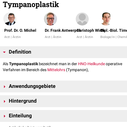
Tympanoplastik
Prof. Dr. O. Michel
Dr. Frank Antwerpes
Christoph Wirth
Dipl.-Biol. Tim
Arzt | Ärztin
Arzt | Ärztin
Arzt | Ärztin
Biologe/in | Chemi
Definition
Als
Tympanoplastik
bezeichnet man in der
HNO-Heilkunde
operative
Verfahren im Bereich des
Mittelohrs
(Tympanon),
Anwendungsgebiete
Ziel der Methode ist:
Hintergrund
Trommelfellperforationen
, die keine spontane
Heilung
zeigen zu
verschließen
Bei einer Tympanoplastik werden das
Trommelfell
oder die
Entzündliche
Einteilung
Prozesse im Mittelohrraum zu beseitigen
Gehörknöchelchenkette
wiederhergestellt. Zur Rekonstruktion des
Defekte der
Gehörknöchelkette
zu beheben
Trommelfelles wird meist körpereigenes Gewebe benutzt, zum Beispiel
Es gibt verschiedene Form der Tympanoplastik: