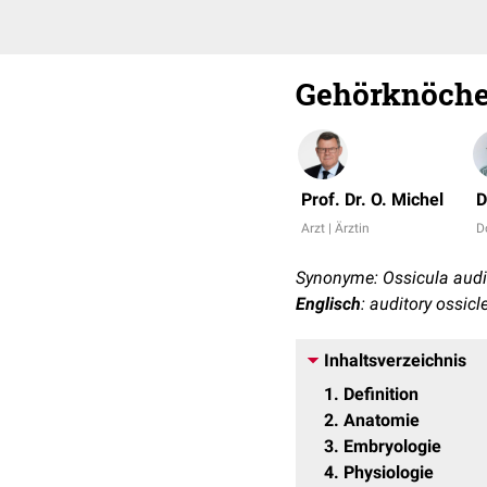
Gehörknöche
Prof. Dr. O. Michel
D
Arzt | Ärztin
D
Synonyme: Ossicula audit
Englisch
: auditory ossicl
Inhaltsverzeichnis
1
Definition
2
Anatomie
3
Embryologie
4
Physiologie