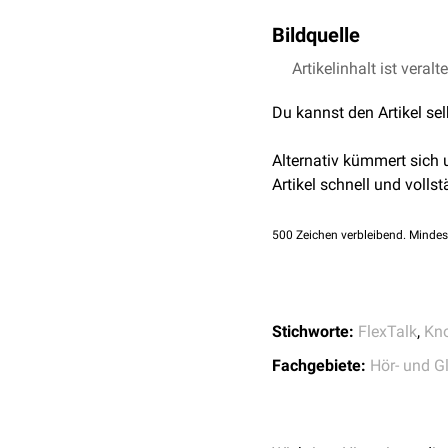
Fenster wird der
Schall
et
die
Articulatio incudomal
Bildquelle
Syndesmosis tympanost
Impedanzwandlung
Artikelinhalt ist veralt
Bildquelle Podcast: 
Durch diese Verstärkung 
Luftleitung im
Gehörgan
Du kannst den Artikel se
normalerweise ein großer 
um diesen Effekt zu komp
Alternativ kümmert sich
Artikel schnell und vollst
500
Zeichen verbleibend. Mindes
Stichworte:
FlexTalk
,
Kn
Fachgebiete:
Hör- und G