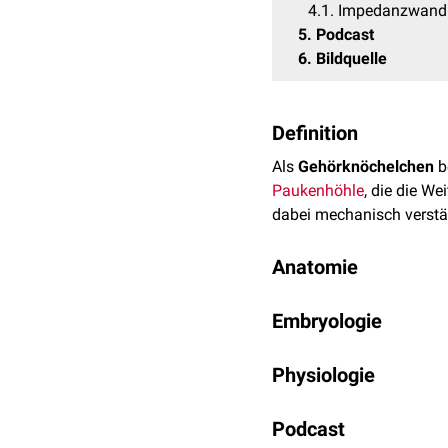
4.1
Impedanzwand
5
Podcast
6
Bildquelle
Definition
Als
Gehörknöchelchen
b
Paukenhöhle
, die die We
dabei mechanisch verstär
Anatomie
Zu den Gehörknöchelche
Embryologie
Malleus
(Hammer)
Hammer und Amboss e
Incus
(Amboss)
Physiologie
Gewebe des 2. Kiemenbo
Stapes
(Steigbügel)
mit der Ausbildung einer
Über die Gehörknöchelch
Die drei Gehörknöchelch
Knochenbildung des Stei
Podcast
Hebelkräfte zwischen de
ist ein kleines
Kugelgele