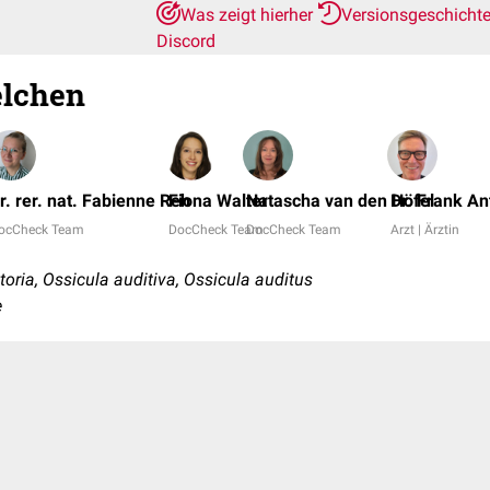
Was zeigt hierher
Versionsgeschicht
Discord
lchen
r. rer. nat. Fabienne Reh
Fiona Walter
Natascha van den Höfel
Dr. Frank A
ocCheck Team
DocCheck Team
DocCheck Team
Arzt | Ärztin
oria, Ossicula auditiva, Ossicula auditus
e