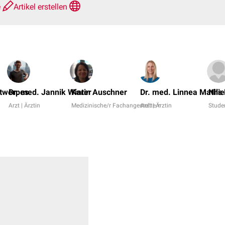
e
Artikel erstellen
ntwerpes
Dr. med. Jannik Winter
Karin Auschner
Dr. med. Linnea Mathie
Nils
Arzt | Ärztin
Medizinische/r Fachangestellte/r
Arzt | Ärztin
Stude