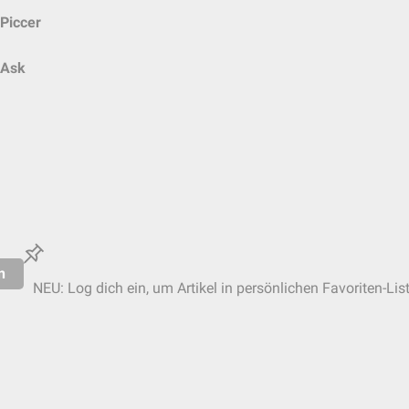
Piccer
Ask
n
NEU: Log dich ein, um Artikel in persönlichen Favoriten-Lis