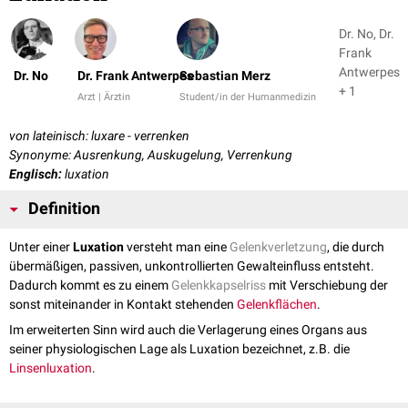
Dr. No, Dr.
Frank
Antwerpes
Dr. No
Dr. Frank Antwerpes
Sebastian Merz
+ 1
Arzt | Ärztin
Student/in der Humanmedizin
von lateinisch: luxare - verrenken
Synonyme: Ausrenkung, Auskugelung, Verrenkung
Englisch:
luxation
Definition
Unter einer
Luxation
versteht man eine
Gelenkverletzung
, die durch
übermäßigen, passiven, unkontrollierten Gewalteinfluss entsteht.
Dadurch kommt es zu einem
Gelenkkapselriss
mit Verschiebung der
sonst miteinander in Kontakt stehenden
Gelenkflächen
.
Im erweiterten Sinn wird auch die Verlagerung eines Organs aus
seiner physiologischen Lage als Luxation bezeichnet, z.B. die
Linsenluxation
.