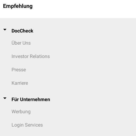
Empfehlung
DocCheck
Über Uns
Investor Relations
Presse
Karriere
Für Unternehmen
Werbung
Login Services