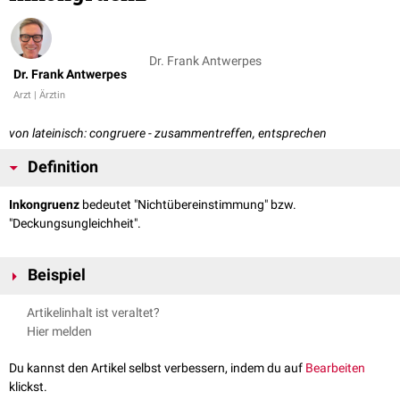
Dr. Frank Antwerpes
Dr. Frank Antwerpes
Arzt | Ärztin
von lateinisch: congruere - zusammentreffen, entsprechen
Definition
Inkongruenz
bedeutet "Nichtübereinstimmung" bzw.
"Deckungsungleichheit".
Beispiel
In der
Orthopädie
und
Anatomie
spricht man von einer Inkongruenz,
Artikelinhalt ist veraltet?
wenn zwei
Gelenkflächen
in ihrer Form oder Ausdehnung einander nicht
Hier melden
entsprechen.
Du kannst den Artikel selbst verbessern, indem du auf
Bearbeiten
klickst.