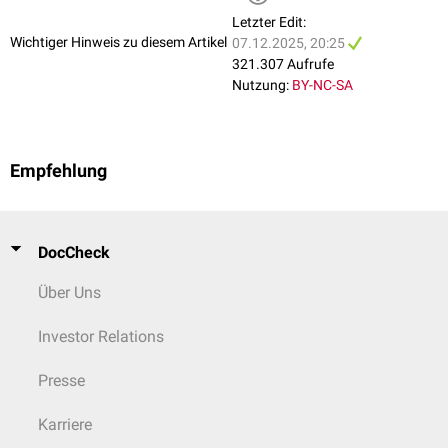
erfolgt die Ruhigstellung im
Gilchrist-Verband
.
Letzter Edit:
Um Versteifungen vorzubeugen, ist eine frühzeitige
Wichtiger Hinweis zu diesem Artikel
07.12.2025, 20:25
physiotherapeutische
Mobilisation
sinnvoll. Ein besonderer Schwerpunkt
321.307 Aufrufe
liegt auf der Wiederherstellung der dynamischen Schulterstabilität durch
Nutzung:
BY-NC-SA
gezielten Muskelaufbau. Hierbei spielt insbesondere das Training der
scapulastabilisierenden Muskulatur (v.a.
Musculus serratus anterior
und
Musculus trapezius
) eine wesentliche Rolle.
Empfehlung
Operativ
Bei
dislozierten
Frakturen
, Verletzungen von Gefäßen und Nerven sowie
bei
rezidivierenden
Luxationen bei jungen Menschen ist eine Operation
indiziert.
DocCheck
Neben der Reposition stehen dabei die Raffung der Gelenkkapsel, die
Über Uns
Refixation des
Labrum glenoidale
und ggf. auch die Unterfütterung der
Hill-Sachs-Delle
in Kombination mit einer
Drehosteotomie
im
Investor Relations
Vordergrund. Bei hohem Leidensdruck kommt auch eine
Latarjet-
Operation
infrage.
Presse
Karriere