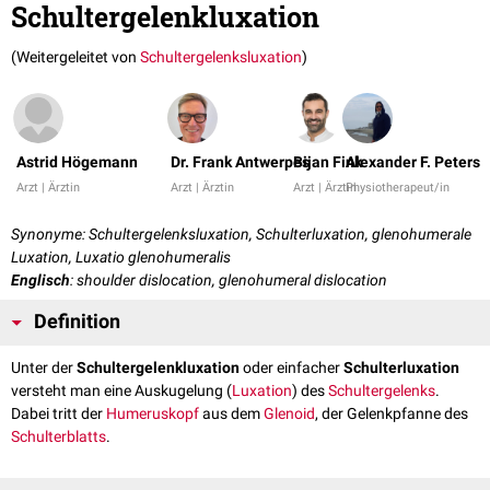
Schultergelenkluxation
(Weitergeleitet von
Schultergelenksluxation
)
Astrid Högemann
Dr. Frank Antwerpes
Bijan Fink
Alexander F. Peters
Arzt | Ärztin
Arzt | Ärztin
Arzt | Ärztin
Physiotherapeut/in
Synonyme: Schultergelenksluxation, Schulterluxation, glenohumerale
Luxation, Luxatio glenohumeralis
Englisch
: shoulder dislocation, glenohumeral dislocation
Definition
Unter der
Schultergelenkluxation
oder einfacher
Schulterluxation
versteht man eine Auskugelung (
Luxation
) des
Schultergelenks
.
Dabei tritt der
Humeruskopf
aus dem
Glenoid
, der Gelenkpfanne des
Schulterblatts
.