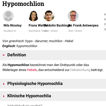
Hypomochlion
N
N
F
Nils Nicolay
Fiona Walter
Fridolin Bachinger
Dr. Frank Antwerpes
W
Student/in
DocCheck Team
Arzt | Ärztin
Arzt | Ärztin
+
Von griechisch: hypo - darunter; mochlion - Hebel
Englisch
: hypomochlion
Definition
Als
Hypomochlion
bezeichnet man den Drehpunkt oder das
Widerlager eines
Hebels
, das entscheidend zur
Hebelwirkung
beiträgt.
Physiologische Hypomochlia
Im menschlichen
Körper
finden sich
physiologischerweise
eine Reihe von
Klinische Hypomochlia
Hypomochlia, welche die Kraftentfaltung verschiedener
Muskeln
in
unterschiedlichen
Gelenkpositionen
ermöglichen. Dazu gehören glatte
In der
diagnostischen
und
therapeutischen
Medizin werden zur
Artikelinhalt ist veraltet?