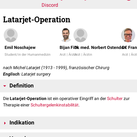
Discord
Latarjet-Operation
Emil Noschajew
Bijan Fink
Dr. med. Norbert Ostendorf
Dr. Fra
Student/in der Humanmedizin
Arzt | Ärztin
Arzt | Ärztin
Arzt | Ärz
nach Michel Latarjet (1913 - 1999), französischer Chirurg
Englisch
: Latarjet surgery
Definition
Die
Latarjet-Operation
ist ein operativer Eingriff an der
Schulter
zur
Therapie einer
Schultergelenkinstabilität
.
Indikation
Nach einer
Schulterluxation
mit einhergehendem Abbruch eines Teils der