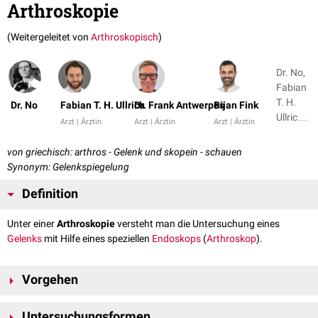
Arthroskopie
(Weitergeleitet von
Arthroskopisch
)
Dr. No,
Fabian
T. H.
Dr. No
Fabian T. H. Ullrich
Dr. Frank Antwerpes
Bijan Fink
Ullrich +
Arzt | Ärztin
Arzt | Ärztin
Arzt | Ärztin
3
von griechisch: arthros - Gelenk und skopein - schauen
Synonym: Gelenkspiegelung
Definition
Unter einer
Arthroskopie
versteht man die Untersuchung eines
Gelenks
mit Hilfe eines speziellen
Endoskops
(
Arthroskop
).
Vorgehen
Die Untersuchung kann in
Allgemeinanästhesie
oder in
Lokalanästhesie
Untersuchungsformen
durchgeführt werden. Zur Vorbereitung wird das Gelenk mit Flüssigkeit