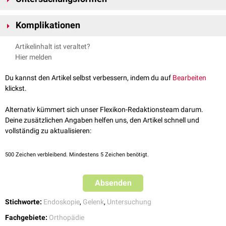
(z.B.
Ringer-Lösung
) oder einem
inerten
Gas (selten) aufgefüllt. An
Eine Arthroskopie kann an vielen verschiedenen Gelenken vorgenommen
geeigneter Stelle wird über eine
Stichinzision
das Arthroskop eingeführt.
Komplikationen
werden. Unter anderem unterscheidet man:
Wenn weiteres Instrumentarium eingebracht werden soll, erfolgen ggf.
Kniegelenksarthroskopie
Knorpelverletzungen
weitere Stichinzisionen.
Artikelinhalt ist veraltet?
Hüftgelenksarthroskopie
Blutungen
Hier melden
Schultergelenksarthroskopie
Infektionen
Sprunggelenksarthroskopie
Du kannst den Artikel selbst verbessern, indem du auf
Bearbeiten
Handgelenksarthroskopie
klickst.
Alternativ kümmert sich unser Flexikon-Redaktionsteam darum.
Deine zusätzlichen Angaben helfen uns, den Artikel schnell und
vollständig zu aktualisieren:
500
Zeichen verbleibend. Mindestens 5 Zeichen benötigt.
Absenden
Stichworte:
Endoskopie
,
Gelenk
,
Untersuchung
Fachgebiete:
Orthopädie