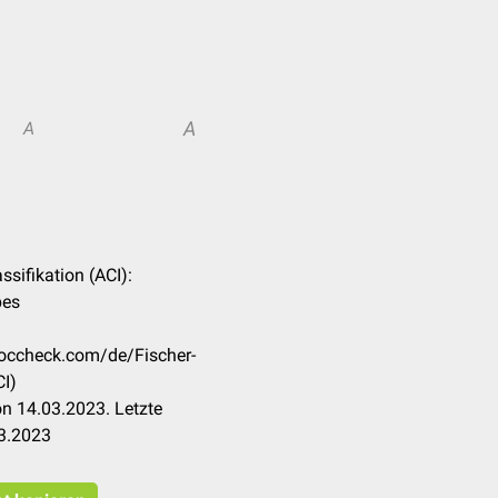
A
A
assifikation (ACI):
pes
.doccheck.com/de/Fischer-
CI)
n 14.03.2023. Letzte
3.2023