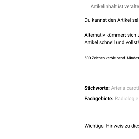
Artikelinhalt ist veralt
C1: Communicans-S
C2: Ophthalmisches
Du kannst den Artikel se
C3: Clinoidales Segm
C4: Kavernöses Segm
Alternativ kümmert sich
C5: Petröses Segmen
Artikel schnell und vollst
500
Zeichen verbleibend. Mindes
Stichworte:
Arteria carot
Fachgebiete:
Radiologie
Wichtiger Hinweis zu die