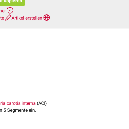
at kopieren
rher
hte
Artikel erstellen
ria carotis interna
(ACI)
 in 5 Segmente ein.