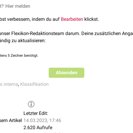
et?
egment
Hier melden
 Segment
lbst verbessern, indem du auf
Bearbeiten
klickst.
ent
ent
 unser Flexikon-Redaktionsteam darum. Deine zusätzlichen Anga
t
ändig zu aktualisieren:
tens 5 Zeichen benötigt.
Absenden
is interna
,
Klassifikation
Letzter Edit:
sem Artikel
14.03.2023, 17:46
2.620 Aufrufe