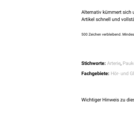
Die Arteria tympanica po
Alternativ kümmert sich
den
Rami caroticotympan
Artikel schnell und vollst
500
Zeichen verbleibend. Mindes
Stichworte:
Arterie
,
Pauk
Fachgebiete:
Hör- und G
Wichtiger Hinweis zu die