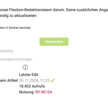
sterior
anastomosiert
mit der
Arteria tympanica anterior
aus der
 unser Flexikon-Redaktionsteam darum. Deine zusätzlichen Anga
ici
aus der
Arteria carotis interna
.
ändig zu aktualisieren:
tens 5 Zeichen benötigt.
Absenden
enhöhle
leichgewichtsorgan
Letzter Edit:
sem Artikel
30.11.2024, 11:22
18.403 Aufrufe
Nutzung:
BY-NC-SA