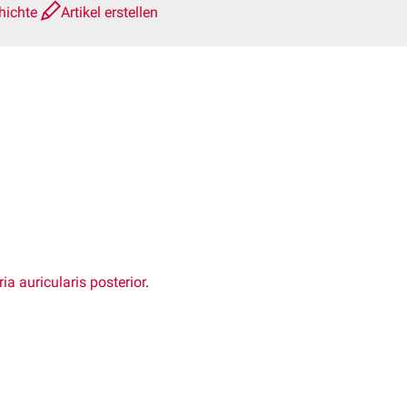
hichte
Artikel erstellen
ria auricularis posterior
.
liculus chordae tympani
pani und das