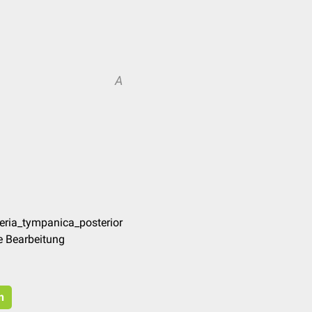
A
eria_tympanica_posterior
e Bearbeitung
n