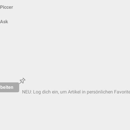
Piccer
Ask
beiten
NEU: Log dich ein, um Artikel in persönlichen Favorit