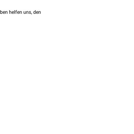
Arteria maxillaris
und
ben helfen uns, den