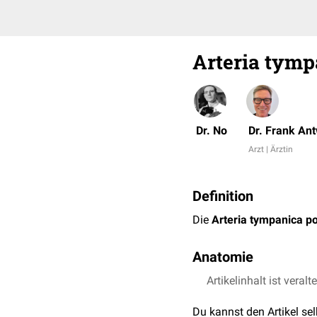
Arteria tymp
Dr. No
Dr. Frank An
Arzt | Ärztin
Definition
Die
Arteria tympanica po
Anatomie
Die Arteria tympanica po
Artikelinhalt ist veralt
in die
Paukenhöhle
(Cavu
Du kannst den Artikel se
Trommelfell
.