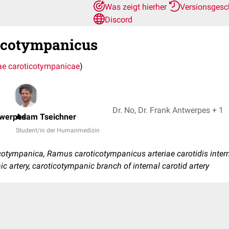
Was zeigt hierher
Versionsgesc
Discord
icotympanicus
iae caroticotympanicae
)
Dr. No, Dr. Frank Antwerpes + 1
twerpes
Adam Tseichner
Student/in der Humanmedizin
cotympanica, Ramus caroticotympanicus arteriae carotidis inter
c artery, caroticotympanic branch of internal carotid artery