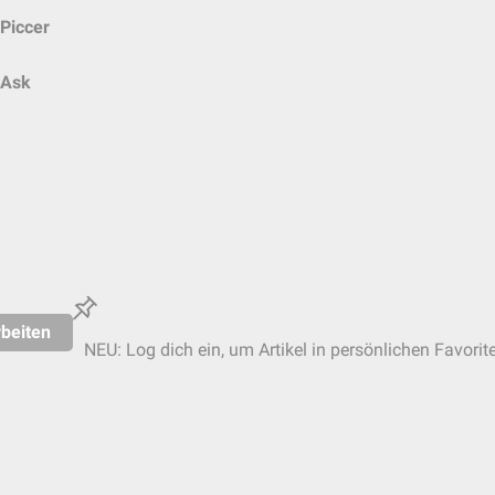
Piccer
Ask
beiten
NEU: Log dich ein, um Artikel in persönlichen Favorit