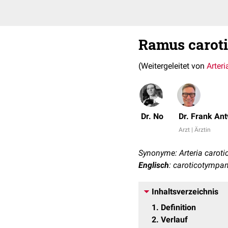
Ramus carot
(Weitergeleitet von
Arter
Dr. No
Dr. Frank An
Arzt | Ärztin
Synonyme: Arteria caroti
Englisch
: caroticotympani
Inhaltsverzeichnis
1
Definition
2
Verlauf