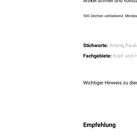
Artikel schnell und vollst
500
Zeichen verbleibend. Mindes
Stichworte:
Arterie
,
Pauk
Fachgebiete:
Kopf und H
Wichtiger Hinweis zu die
Empfehlung