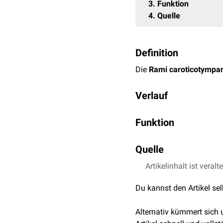
3
Funktion
4
Quelle
Definition
Die
Rami caroticotympan
Verlauf
Die Rami caroticotympan
Funktion
(Cavum tympani). Dort
a
der
Arteria tympanica pos
Die Rami caroticotympan
Quelle
Paukenhöhle
(
Paries car
Artikelinhalt ist veralt
Schünke, Prometheus
KG
Du kannst den Artikel se
Alternativ kümmert sich