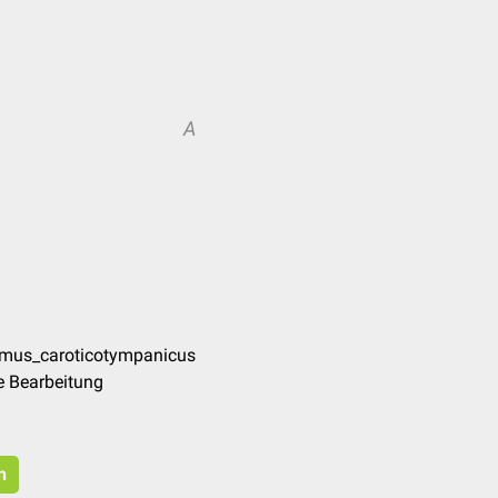
A
amus_caroticotympanicus
e Bearbeitung
n