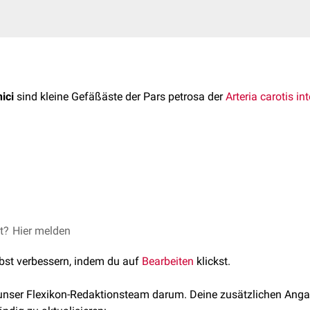
ici
sind kleine Gefäßäste der Pars petrosa der
Arteria carotis in
ici ziehen durch die gleichnamigen
Canaliculi caroticotympanic
nastomosieren
sie mit der
Arteria tympanica anterior
aus der
Art
terior
aus der
Arteria stylomastoidea
.
ici versorgen Teile des
Mittelohrs
, wie z.B die
Tuba auditiva
und 
oticus tympani
).
et?
 Kopf, Hals und Neuroanatomie (ISBN 978-3-13-242091-5), © 2
Hier melden
lbst verbessern, indem du auf
Bearbeiten
klickst.
 unser Flexikon-Redaktionsteam darum. Deine zusätzlichen Anga