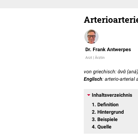
Arterioarter
Dr. Frank Antwerpes
Arzt | Ärztin
von griechisch: ἀνά (aná
Englisch
: arterio-arteria
Inhaltsverzeichnis
1
Definition
2
Hintergrund
3
Beispiele
4
Quelle