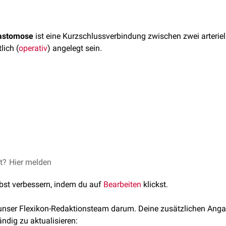
nastomose
ist eine Kurzschlussverbindung zwischen zwei arterie
lich (
operativ
) angelegt sein.
omosen kommen vor allem im
Darm
und im Bereich der
Extremität
chen, in denen die Durchblutung durch Bewegungen beeinträchtigt
g. Entsprechend finden sich im Bereich der größen Genke arter
ose
ete articulare cubiti
am
Ellenbogen
, das
Rete articulare genus
a
stomose
r
.
et?
e Reihe Anatomie, Georg Thieme Verlag Stuttgart, 4. Auflage
Hier melden
omose
lbst verbessern, indem du auf
Bearbeiten
klickst.
nastomosen
 unser Flexikon-Redaktionsteam darum. Deine zusätzlichen Anga
ändig zu aktualisieren: