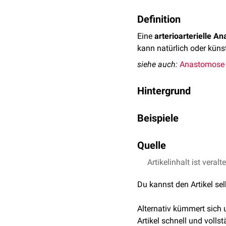
Definition
Eine
arterioarterielle A
kann natürlich oder künst
siehe auch:
Anastomose
Hintergrund
Arterioarterielle Anast
Beispiele
sorgen sie z.B. in Berei
redundante Blutversorgun
Drummond-Anastom
Anastomosen, z.B. das
Quelle
R
Blalock-Taussig-Ana
acromiale
an der
Schulte
Bühler-Anastomose
Artikelinhalt ist veralt
Aumüller et al., Dual
Riolan-Anastomose
Williams-Klop-Anast
Du kannst den Artikel se
bronchopulmonale A
Alternativ kümmert sich
Artikel schnell und vollst