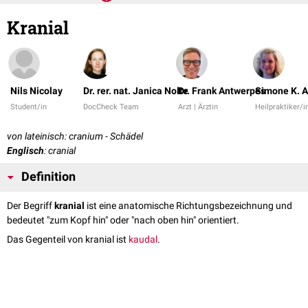
Kranial
Nils Nicolay
Dr. rer. nat. Janica Nolte
Dr. Frank Antwerpes
Simone K.
Student/in
DocCheck Team
Arzt | Ärztin
Heilpraktiker/i
von lateinisch: cranium - Schädel
Englisch
: cranial
Definition
Der Begriff
kranial
ist eine anatomische Richtungsbezeichnung und
bedeutet "zum Kopf hin" oder "nach oben hin" orientiert.
Das Gegenteil von kranial ist
kaudal
.