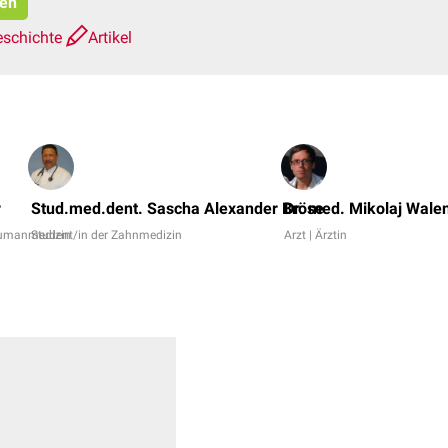
ren
eschichte
Artikel
r
Stud.med.dent. Sascha Alexander Bröse
Dr. med. Mikolaj Wale
Humanmedizin
Student/in der Zahnmedizin
Arzt | Ärztin