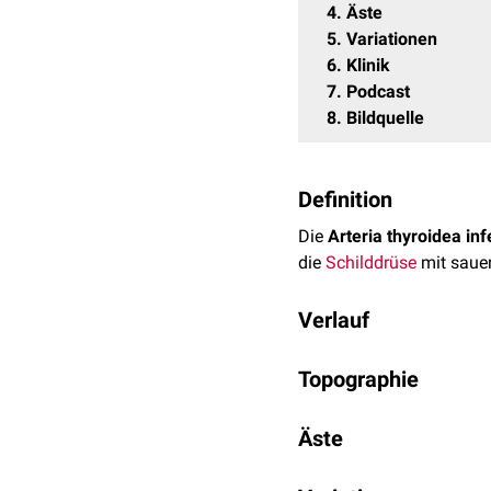
4
Äste
5
Variationen
6
Klinik
7
Podcast
8
Bildquelle
Definition
Die
Arteria thyroidea inf
die
Schilddrüse
mit saue
Verlauf
Die Arteria thyroidea infe
Topographie
vertebralis
steil nach ob
enthaltenen Gefäßen weit
Der
Nervus laryngeus rec
sympathicus
Äste
und dem
G
die Beziehung zwischen N
des Gefäßes verlaufen.
Am unteren Schilddrüsenp
Arteria laryngea inferi