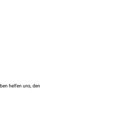
der
Arteria thyroidea
den sein.
anastomosieren mit den
t der Nervus laryngeus
dismus
und
Rachenschleimhaut
auslösen, da sie
.
ben helfen uns, den