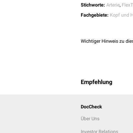
Stichworte:
Arterie
,
FlexT
Fachgebiete:
Kopf und H
Wichtiger Hinweis zu die
3D-Modell des Kehlkopfs 
Empfehlung
DocCheck
Über Uns
Investor Relations