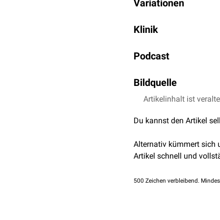
Variationen
welche die
posteroinferi
Rami oesophageales
superior
.
Rami tracheales
Zusätzlich zur Arteria t
Klinik
Arteria cervicalis as
Die Rami oesophageales 
Rami pharyngeales
Rami oesophageales aor
Bei einer
Ligatur
der Arte
Rami glandulares
Podcast
Die Rami pharyngeales (
recurrens verletzungsgef
Sie anastomosieren mit
die Hauptversorgung de
Bildquelle
Artikelinhalt ist veralt
Bildquelle Podcast: 
Du kannst den Artikel se
Alternativ kümmert sich
Artikel schnell und vollst
500
Zeichen verbleibend. Mindes