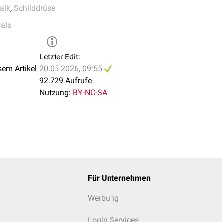
alk
,
Schilddrüse
als
Letzter Edit:
sem Artikel
20.05.2026, 09:55
92.729 Aufrufe
und der Schilddrüse. Die Arteria thyroidea inferior ist mit der 
Nutzung:
BY-NC-SA
Für Unternehmen
Werbung
Login Services