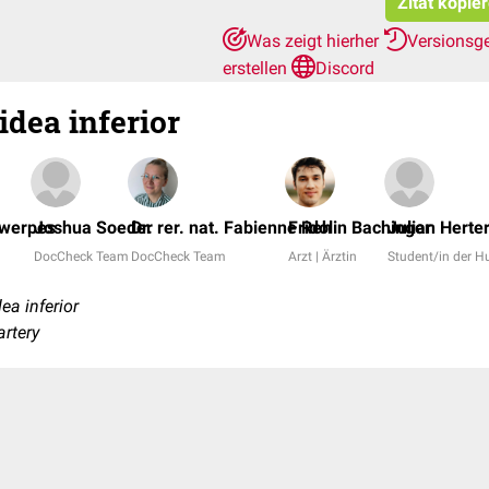
Zitat kopie
Was zeigt hierher
Versionsg
erstellen
Discord
idea inferior
twerpes
Joshua Soeder
Dr. rer. nat. Fabienne Reh
Fridolin Bachinger
Julian Herte
DocCheck Team
DocCheck Team
Arzt | Ärztin
Student/in der 
ea inferior
artery