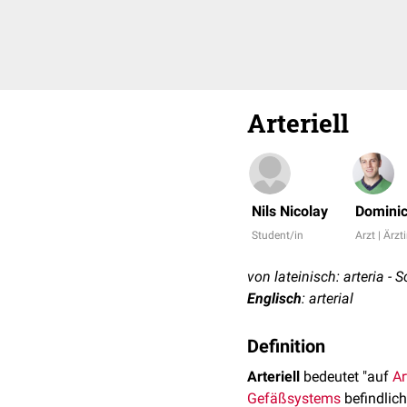
Arteriell
Nils Nicolay
Dominic
Student/in
Arzt | Ärzt
von lateinisch: arteria - 
Englisch
: arterial
Definition
Arteriell
bedeutet "auf
Ar
Gefäßsystems
befindlich