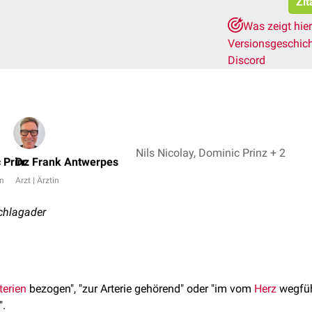
Zit
Was zeigt hie
Versionsgeschic
Discord
Nils Nicolay, Dominic Prinz + 2
 Prinz
Dr. Frank Antwerpes
in
Arzt | Ärztin
Schlagader
terien
bezogen", "zur Arterie gehörend" oder "im vom
Herz
wegfüh
".