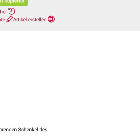
at kopieren
rher
hte
Artikel erstellen
renden Schenkel des