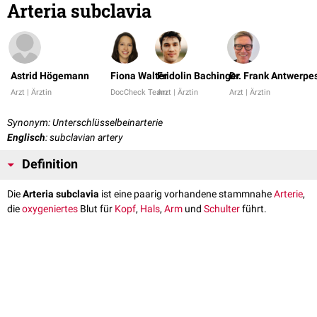
Arteria subclavia
Astrid Högemann
Fiona Walter
Fridolin Bachinger
Dr. Frank Antwerpe
Arzt | Ärztin
DocCheck Team
Arzt | Ärztin
Arzt | Ärztin
Synonym: Unterschlüsselbeinarterie
Englisch
: subclavian artery
Definition
Die
Arteria subclavia
ist eine paarig vorhandene stammnahe
Arterie
,
die
oxygeniertes
Blut für
Kopf
,
Hals
,
Arm
und
Schulter
führt.