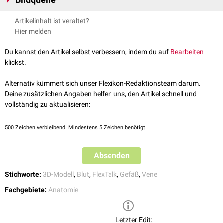
Halsvenenstauung
bezeichnet.
Bildquelle Podcast: © Midjourney
Bei einer
Jugularvenenthrombose
kann die Vene als harter,
Artikelinhalt ist veraltet?
In der
kranialen
Hälfte ihres Verlaufs läuft die Vena jugularis externa
druckschmerzhafter Strang am Hals tastbar sein.
Hier melden
parallel zum
Nervus auricularis magnus
. Etwa 4 cm oberhalb der
Clavicula findet sich oft eine Erweiterung der Vene, die man auch als
Du kannst den Artikel selbst verbessern, indem du auf
Bearbeiten
Sinus
bezeichnet. Sie enthält eine
Venenklappe
.
klickst.
FlexTalk - Der Hals
Alternativ kümmert sich unser Flexikon-Redaktionsteam darum.
Deine zusätzlichen Angaben helfen uns, den Artikel schnell und
vollständig zu aktualisieren:
500
Zeichen verbleibend. Mindestens 5 Zeichen benötigt.
Absenden
Stichworte:
3D-Modell
,
Blut
,
FlexTalk
,
Gefäß
,
Vene
Fachgebiete:
Anatomie
3D-Modell des Kehlkopfs und der Schilddrüse. Die Vena jugularis
externa ist mit der Nummer 21 markiert.
Letzter Edit: