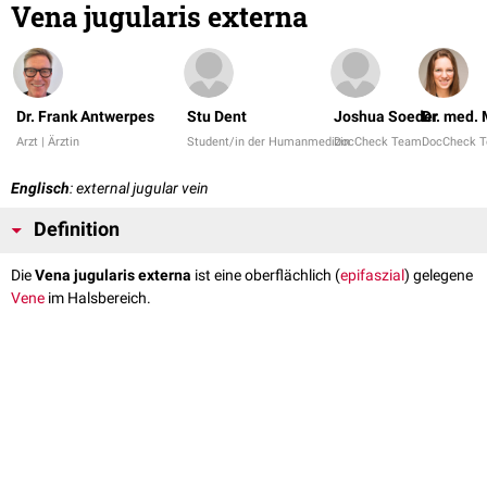
Vena jugularis externa
Dr. Frank Antwerpes
Stu Dent
Joshua Soeder
Dr. med.
Arzt | Ärztin
Student/in der Humanmedizin
DocCheck Team
DocCheck 
Englisch
: external jugular vein
Definition
Die
Vena jugularis externa
ist eine oberflächlich (
epifaszial
) gelegene
Vene
im Halsbereich.