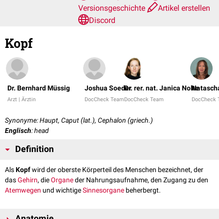
Versionsgeschichte
Artikel erstellen
Discord
Kopf
Dr. Bernhard Müssig
Joshua Soeder
Dr. rer. nat. Janica Nolte
Natascha
Arzt | Ärztin
DocCheck Team
DocCheck Team
DocCheck
Synonyme: Haupt, Caput (lat.), Cephalon (griech.)
Englisch
: head
Definition
Als
Kopf
wird der oberste Körperteil des Menschen bezeichnet, der
das
Gehirn
, die
Organe
der Nahrungsaufnahme, den Zugang zu den
Atemwegen
und wichtige
Sinnesorgane
beherbergt.
Anatomie