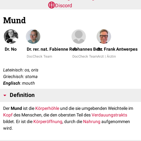
Discord
Mund
Dr. No
Dr. rer. nat. Fabienne Reh
Johannes Betz
Dr. Frank Antwerpes
DocCheck Team
DocCheck Team
Arzt | Ärztin
Lateinisch: os, oris
Griechisch: stoma
Englisch
: mouth
Definition
Der
Mund
ist die
Körperhöhle
und die sie umgebenden Weichteile im
Kopf
des Menschen, die den obersten Teil des
Verdauungstrakts
bildet. Er ist die
Körperöffnung
, durch die
Nahrung
aufgenommen
wird.