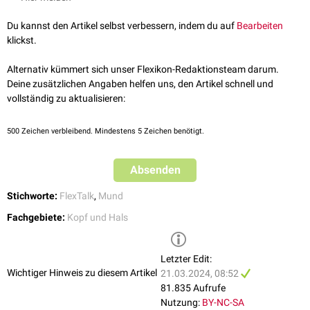
umspült. Er wird von kleinen und großen
Speicheldrüsen
produziert, die
Candidose
ihr Sekret entweder direkt oder über Ausführungsgänge in die
Erkrankungen der Zähne und des
Zahnhalteapparats
Du kannst den Artikel selbst verbessern, indem du auf
Bearbeiten
Mundhöhle entleeren.
Karies
klickst.
Parodontitis
FlexTalk - Ein geschmackvoller
Tumoren
der Mundhöhle
Alternativ kümmert sich unser Flexikon-Redaktionsteam darum.
Muskel: Die Zunge
Zungenkarzinom
Deine zusätzlichen Angaben helfen uns, den Artikel schnell und
Mundbodenkarzinom
vollständig zu aktualisieren:
500
Zeichen verbleibend. Mindestens 5 Zeichen benötigt.
Absenden
Stichworte:
FlexTalk
,
Mund
Fachgebiete:
Kopf und Hals
Letzter Edit:
Wichtiger Hinweis zu diesem Artikel
21.03.2024, 08:52
81.835 Aufrufe
Nutzung:
BY-NC-SA