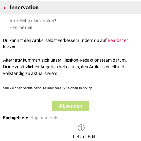
Die Wangenregion wird in der
Anatomie
auch als
Regio buccalis
Innervation
bezeichnet. Sie liegt unterhalb der
Regio zygomatica
und der
Regio
infraorbitalis
und hinter der
Regio oralis
und der
Regio mentalis
.
Die Haut der Wange wird im
anterioren
Teil durch den
Nervus buccalis
, im
Artikelinhalt ist veraltet?
posterioren
Teil durch den
Nervus zygomaticofacialis
innerviert.
Hier melden
Du kannst den Artikel selbst verbessern, indem du auf
Bearbeiten
klickst.
Alternativ kümmert sich unser Flexikon-Redaktionsteam darum.
Deine zusätzlichen Angaben helfen uns, den Artikel schnell und
vollständig zu aktualisieren:
500
Zeichen verbleibend. Mindestens 5 Zeichen benötigt.
Absenden
Regiones capitis
Nach außen ist die Wange von
Haut
bedeckt, unter der sich Teile der
Fachgebiete:
Kopf und Hals
oberflächlichen
mimischen Muskulatur
und
subkutanes
Fettgewebe
befinden. Die eigentliche muskuläre Grundlage der Wange bildet der
Musculus buccinator
. Zur Mundhöhle hin ist die Wange von
Letzter Edit: