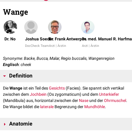
Wange
Dr. No
Joshua Soeder
Dr. Frank Antwerpes
Dr. med. Manuel R. Harfm
DocCheck Team
Arzt | Ärztin
Arzt | Ärztin
Synonyme: Backe, Bucca, Malar, Regio buccalis, Wangenregion
Englisch
: cheek
Definition
Die
Wange
ist ein Teil des
Gesichts
(Facies). Sie spannt sich vertikal
zwischen dem
Jochbein
(Os zygomaticum) und dem
Unterkiefer
(Mandibula) aus, horizontal zwischen der
Nase
und der
Ohrmuschel
.
Die Wange bildet die
laterale
Begrenzung der
Mundhöhle
.
Anatomie