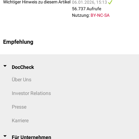
Mundschleimhaut
bedeckt, in der man zahlreiche kleine
seröse
Wichtiger Hinweis zu diesem Artikel
06.01.2026, 15:13
Speicheldrüsen
, die
Glandulae buccales
, findet.
56.737 Aufrufe
Nutzung:
BY-NC-SA
Intraoral
findet sich in der Mitte der Wange auf der
Okklusionsebene
gelegentlich ein weißer Streifen, die
Linea alba
.
Empfehlung
DocCheck
Über Uns
Investor Relations
Presse
Karriere
Für Unternehmen