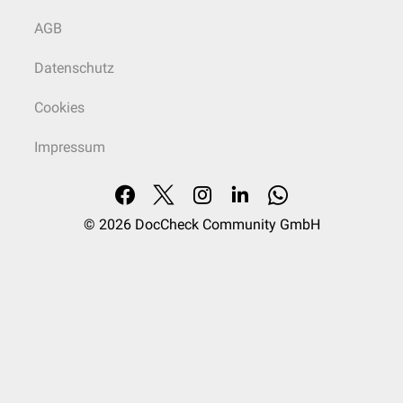
genutzt werden. Dabei kommt es zur
Absorption
des
Arzneistoffs
über
AGB
die Nasenschleimhaut. Derselbe Effekt wird missbräuchlich bei
Drogen
(z.B.
Kokain
) verwendet. In diesen Fällen spricht man von einer
nasalen
,
Datenschutz
endonasalen
bzw.
transnasalen
Applikation
.
Cookies
Impressum
© 2026
DocCheck Community GmbH
Die Pneumatisationsräume des Schädels in einer a.p.-Röntgenaufnahme:
orange - Nasenhaupthöhle, rosa - Stirnhöhle, gelb - Siebbeinzellen, grün -
Kieferhöhle, türkis - Mastoidzellen
Muskulatur
Die Weichteile und Knorpel der Nase können durch die
mimische
Muskulatur
in gewissen Grenzen bewegt werden. Zu den Muskeln, die