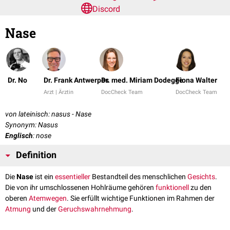
Discord
Nase
Dr. No
Dr. Frank Antwerpes
Dr. med. Miriam Dodegge
Fiona Walter
Arzt | Ärztin
DocCheck Team
DocCheck Team
von lateinisch: nasus - Nase
Synonym: Nasus
Englisch
: nose
Definition
Die
Nase
ist ein
essentieller
Bestandteil des menschlichen
Gesichts
.
Die von ihr umschlossenen Hohlräume gehören
funktionell
zu den
oberen
Atemwegen
. Sie erfüllt wichtige Funktionen im Rahmen der
Atmung
und der
Geruchswahrnehmung
.