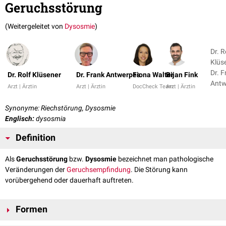
Geruchsstörung
(Weitergeleitet von
Dysosmie
)
Dr. R
Klüs
Dr. 
Dr. Rolf Klüsener
Dr. Frank Antwerpes
Fiona Walter
Bijan Fink
Antw
Arzt | Ärztin
Arzt | Ärztin
DocCheck Team
Arzt | Ärztin
+ 9
Synonyme: Riechstörung, Dysosmie
Englisch:
dysosmia
Definition
Als
Geruchsstörung
bzw.
Dysosmie
bezeichnet man pathologische
Veränderungen der
Geruchsempfindung
. Die Störung kann
vorübergehend oder dauerhaft auftreten.
Formen
Man unterscheidet quantitative und qualitative Geruchsstörungen.