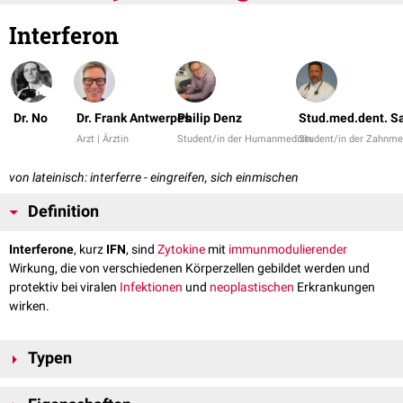
Interferon
Dr. No
Dr. Frank Antwerpes
Philip Denz
Stud.med.dent. S
Arzt | Ärztin
Student/in der Humanmedizin
Student/in der Zahnme
von lateinisch: interferre - eingreifen, sich einmischen
Definition
Interferone
, kurz
IFN
, sind
Zytokine
mit
immunmodulierender
Wirkung, die von verschiedenen Körperzellen gebildet werden und
protektiv bei viralen
Infektionen
und
neoplastischen
Erkrankungen
wirken.
Typen
Es werden mehrere Interferone unterschieden, die jeweils von