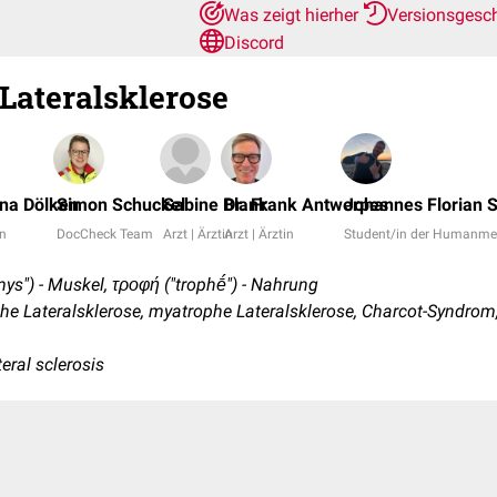
Was zeigt hierher
Versionsgesc
Discord
Lateralsklerose
ina Dölken
Simon Schuckel
Sabine Blank
Dr. Frank Antwerpes
Johannes Florian 
in
DocCheck Team
Arzt | Ärztin
Arzt | Ärztin
Student/in der Humanme
mys") - Muskel, τροφή ("trophḗ") - Nahrung
e Lateralsklerose, myatrophe Lateralsklerose, Charcot-Syndrom
eral sclerosis