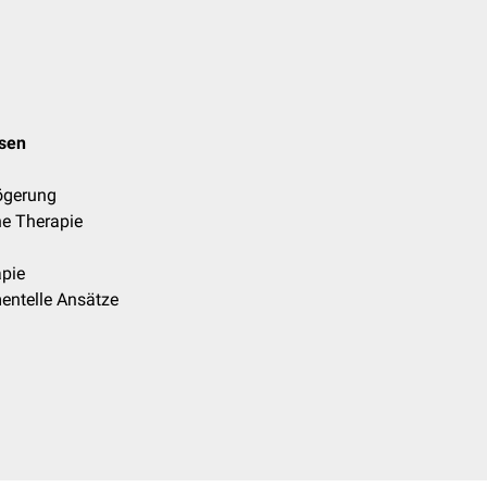
osen
ögerung
e Therapie
pie
entelle Ansätze