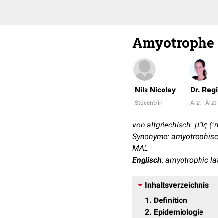
Amyotrophe 
Nils Nicolay
Dr. Reg
Student/in
Arzt | Ärzt
von altgriechisch: μῦς ("
Synonyme: amyotrophisch
MAL
Englisch
: amyotrophic lat
Inhaltsverzeichnis
1
Definition
2
Epidemiologie