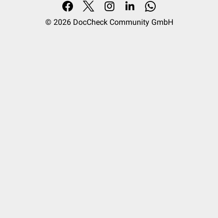
®
Midazolam
Dormicum
N05CD08
© 2026
DocCheck Community GmbH
Nimetazepam
N05CD15
®
Nitrazepam
Mogadan
N05CD02
®
Quazepam
Doral
N05CD10
®
Remimazolam
Byfavo
N05CD14
®
Temazepam
Remestan
N05CD07
®
Triazolam
Halcion
N05CD05