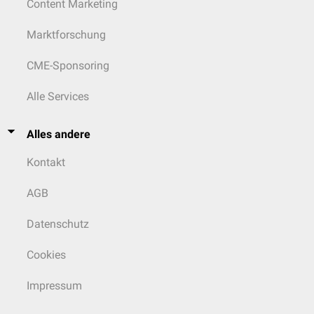
Content Marketing
®
Prazepam
Demetrin
N05BA11
Marktforschung
Tofisopam
N05BA23
CME-Sponsoring
Hypnotika
-
Sedativa
N05CD
Alle Services
®
Brotizolam
Lendormin
N05CD09
Alles andere
Cinolazepam
N05CD13
Kontakt
Doxefazepam
N05CD12
AGB
Estazolam
N05CD04
Datenschutz
®
Flurazepam
Staurodorm
N05CD01
Cookies
®
Loprazolam
Dormonoct
N05CD11
Impressum
®
Lormetazepam
Noctamid
N05CD06