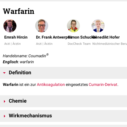
Warfarin
Emrah Hircin
Dr. Frank Antwerpes
Simon Schuckel
Benedikt Hofer
Arzt | Ärztin
Arzt | Ärztin
DocCheck Team
Nichtmedizinischer Beru
®
Handelsname: Coumadin
Englisch
: warfarin
Definition
Warfarin
ist ein zur
Antikoagulation
eingesetztes
Cumarin-Derivat
.
Chemie
Warfarin ist ein
Derivat
von
4-Hydroxycumarin
und liegt als sogenanntes
Wirkmechanismus
Racemat
vor. Das S-
Enantiomer
hat eine ca. 2 bis 5-fach stärkere
antikoagulatorische Wirkung im Vergleich zur R-Form. Die chemische
Warfarin gehört der Gruppe der indirekten
Vitamin-K-Antagonisten
an,