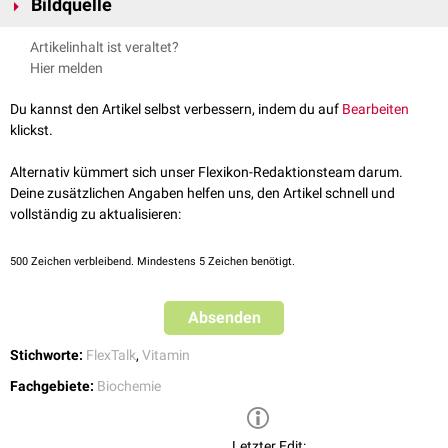
Bildquelle
Des Weiteren gibt es
synthetische
Formen (
Vitamin K3
bis K7).
Bildquelle Podcast: © Midjourney
Artikelinhalt ist veraltet?
Hier melden
Du kannst den Artikel selbst verbessern, indem du auf
Bearbeiten
klickst.
FlexTalk - Die Blutgerinnung
Alternativ kümmert sich unser Flexikon-Redaktionsteam darum.
Deine zusätzlichen Angaben helfen uns, den Artikel schnell und
vollständig zu aktualisieren:
500
Zeichen verbleibend. Mindestens 5 Zeichen benötigt.
Absenden
Stichworte:
FlexTalk
,
Vitamin
Fachgebiete:
Biochemie
Letzter Edit: