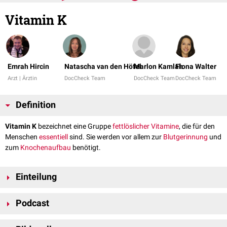
Vitamin K
Emrah Hircin
Natascha van den Höfel
Marlon Kamlah
Fiona Walter
Arzt | Ärztin
DocCheck Team
DocCheck Team
DocCheck Team
Definition
Vitamin K
bezeichnet eine Gruppe
fettlöslicher
Vitamine
, die für den
Menschen
essentiell
sind. Sie werden vor allem zur
Blutgerinnung
und
zum
Knochenaufbau
benötigt.
Einteilung
Es existieren zwei
Vitamere
von Vitamin K, die natürlich vorkommen:
Podcast
Phyllochinon
(Vitamin K1)
Menachinon
(Vitamin K2)