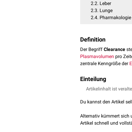
2.2
Leber
2.3
Lunge
2.4
Pharmakologie
Definition
Der Begriff
Clearance
ste
Plasmavolumen
pro Zeit
zentrale Kenngröße der
E
Einteilung
Je nach beteiligtem Eli
Artikelinhalt ist veralt
unterschieden:
Du kannst den Artikel se
Niere
Alternativ kümmert sich
Die
renale Clearance
besc
Artikel schnell und vollst
zusammen: der
glomerulä