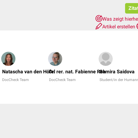
Zita
Was zeigt hierh
Artikel erstellen
Natascha van den Höfel
Dr. rer. nat. Fabienne Reh
Samira Saidova
DocCheck Team
DocCheck Team
Student/in der Human