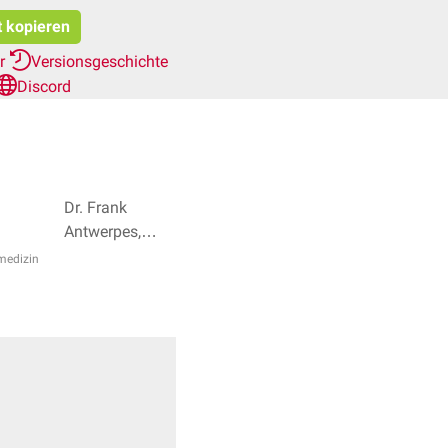
t kopieren
er
Versionsgeschichte
Discord
Dr. Frank
Antwerpes,
Natascha van
medizin
den Höfel + 2