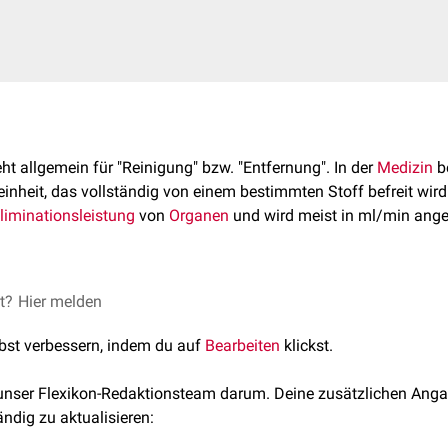
ht allgemein für "Reinigung" bzw. "Entfernung". In der
Medizin
be
einheit, das vollständig von einem bestimmten Stoff befreit wird.
liminationsleistung
von
Organen
und wird meist in ml/min ang
minationsorgan oder -mechanismus werden verschiedene Formen
et?
Hier melden
lbst verbessern, indem du auf
Bearbeiten
klickst.
 unser Flexikon-Redaktionsteam darum. Deine zusätzlichen Anga
hreibt die Elimination eines Stoffes über die
Nieren
. Sie setzt 
ändig zu aktualisieren:
ren Filtration
, der
tubulären Sekretion
und der
tubulären Reabso