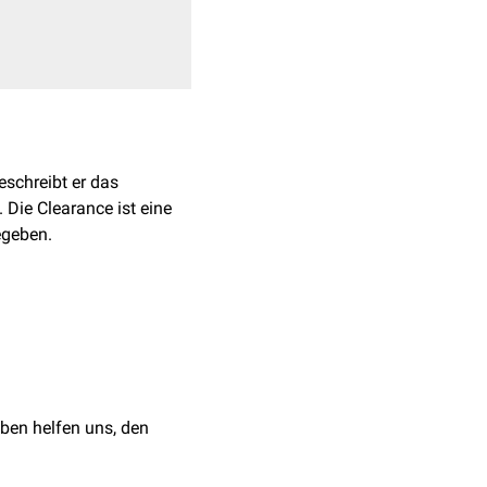
schreibt er das
 Die Clearance ist eine
egeben.
 der Clearance
ben helfen uns, den
sich aus drei Prozessen
rption
.