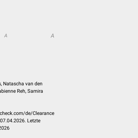
A
A
s, Natascha van den
 Fabienne Reh, Samira
occheck.com/de/Clearance
07.04.2026. Letzte
.2026