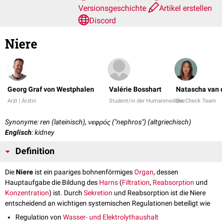
Versionsgeschichte
Artikel erstellen
Discord
Niere
Georg Graf von Westphalen
Valérie Bosshart
Natascha van 
Arzt | Ärztin
Student/in der Humanmedizin
DocCheck Team
Synonyme: ren (lateinisch), νεφρός ("nephros") (altgriechisch)
Englisch
: kidney
Definition
Die
Niere
ist ein paariges bohnenförmiges
Organ
, dessen
Hauptaufgabe die Bildung des
Harns
(
Filtration
,
Reabsorption
und
Konzentration
) ist. Durch
Sekretion
und Reabsorption ist die Niere
entscheidend an wichtigen systemischen Regulationen beteiligt wie
Regulation von
Wasser- und Elektrolythaushalt