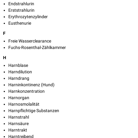
Endstrahlurin
Erststrahlurin
Erythrozytenzylinder
Eusthenurie
F
Freie Wasserclearance
Fuchs-Rosenthal-Zählkammer
H
Harnblase
Harndilution
Harndrang
Harninkontinenz (Hund)
Harnkonzentration
Harnorgan
Harnosmolalität
Harnpflichtige Substanzen
Harnstrahl
Harnsäure
Harntrakt
Harntreibend