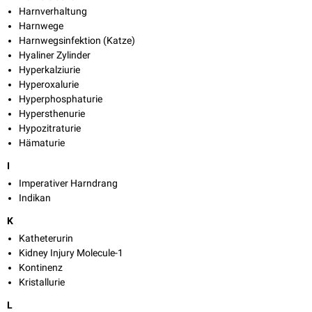
Harnverhaltung
Harnwege
Harnwegsinfektion (Katze)
Hyaliner Zylinder
Hyperkalziurie
Hyperoxalurie
Hyperphosphaturie
Hypersthenurie
Hypozitraturie
Hämaturie
I
Imperativer Harndrang
Indikan
K
Katheterurin
Kidney Injury Molecule-1
Kontinenz
Kristallurie
L