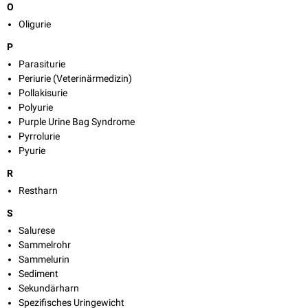
O
Oligurie
P
Parasiturie
Periurie (Veterinärmedizin)
Pollakisurie
Polyurie
Purple Urine Bag Syndrome
Pyrrolurie
Pyurie
R
Restharn
S
Salurese
Sammelrohr
Sammelurin
Sediment
Sekundärharn
Spezifisches Uringewicht