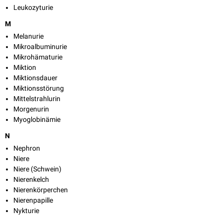
Leukozyturie
M
Melanurie
Mikroalbuminurie
Mikrohämaturie
Miktion
Miktionsdauer
Miktionsstörung
Mittelstrahlurin
Morgenurin
Myoglobinämie
N
Nephron
Niere
Niere (Schwein)
Nierenkelch
Nierenkörperchen
Nierenpapille
Nykturie