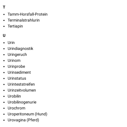
T
Tamm-Horsfall-Protein
Terminalstrahlurin
Tertiapin
U
Urin
Urindiagnostik
Uringeruch
Urinom
Urinprobe
Urinsediment
Urinstatus
Urinteststreifen
Urinzeitvolumen
Urobilin
Urobilinogenurie
Urochrom
Uroperitoneum (Hund)
Urovagina (Pferd)