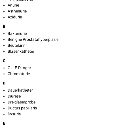
Anurie
Asthenurie
Azidurie
B
Bakteriurie
Benigne Prostatahyperplasie
Beutelurin
Blasenkatheter
C
C.L.E.D.-Agar
Chromaturie
D
Dauerkatheter
Diurese
Dreigläserprobe
Ductus papillaris
Dysurie
E