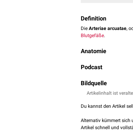
Definition
Die
Arteriae arcuatae
, o
Blutgefäße
.
Anatomie
Die Arteriae arcuatae en
Podcast
Nierenmark
und
Nierenri
Bildquelle
Artikelinhalt ist veralt
Bildquelle Podcast: 
Du kannst den Artikel se
Alternativ kümmert sich
Artikel schnell und vollst