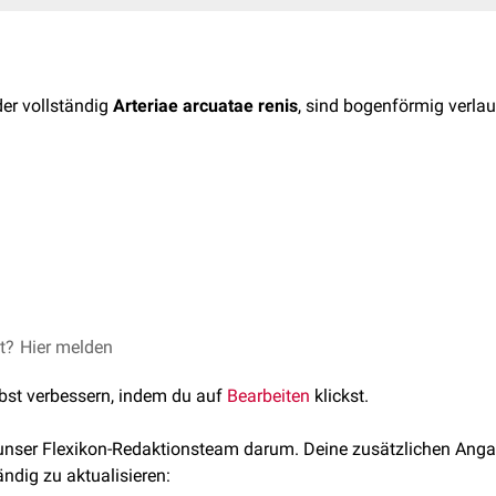
der vollständig
Arteriae arcuatae renis
, sind bogenförmig verla
tspringen aus den
Arteriae interlobares
der
Niere
und sind im Gre
nde
lokalisiert. Sie geben die
Arteriae corticales radiatae
ab.
FlexTalk - Interessiert mich, die Bohne: 
et?
© blackieshoot /
Hier melden
Unsplash
lbst verbessern, indem du auf
Bearbeiten
klickst.
 unser Flexikon-Redaktionsteam darum. Deine zusätzlichen Anga
ändig zu aktualisieren: