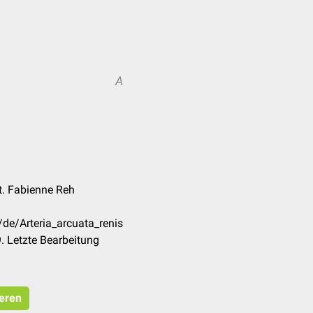
A
at. Fabienne Reh
/de/Arteria_arcuata_renis
. Letzte Bearbeitung
ieren