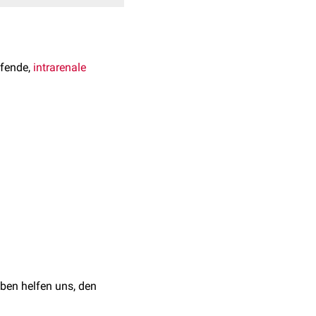
ufende,
intrarenale
nzbereich zwischen
Die Niere
ben helfen uns, den