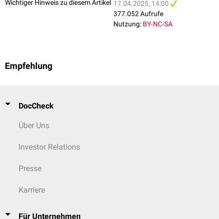
Wichtiger Hinweis zu diesem Artikel
Impressio gastrica
17.04.2025, 14:00
Impressio oesophagea
377.052 Aufrufe
Nutzung:
BY-NC-SA
In Verlängerung der Impressio oesophagea und rechts neben der
Impressio gastrica hepatis liegt eine Vorwölbung, der
Tuber omentale
Wichtige viszeralchirurgische Orientierungsregionen in Lebernähe bei
hepatis
.
einer
Cholezystektomie
sind:
Empfehlung
Budde-Rocko-Dreieck
Calot-Dreieck
DocCheck
Über Uns
Investor Relations
Presse
Karriere
Für Unternehmen