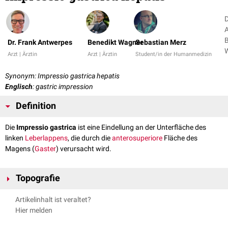
D
A
B
Dr. Frank Antwerpes
Benedikt Wagner
Sebastian Merz
Arzt | Ärztin
Arzt | Ärztin
Student/in der Humanmedizin
Synonym: Impressio gastrica hepatis
Englisch
: gastric impression
Definition
Die
Impressio gastrica
ist eine Eindellung an der Unterfläche des
linken
Leberlappens
, die durch die
anterosuperiore
Fläche des
Magens (
Gaster
) verursacht wird.
Topografie
Die Impressio gastrica befindet sich links neben dem
Tuber omentale
Artikelinhalt ist veraltet?
hepatis
, welches in der kleinen Kurvatur des Magens liegt.
Hier melden